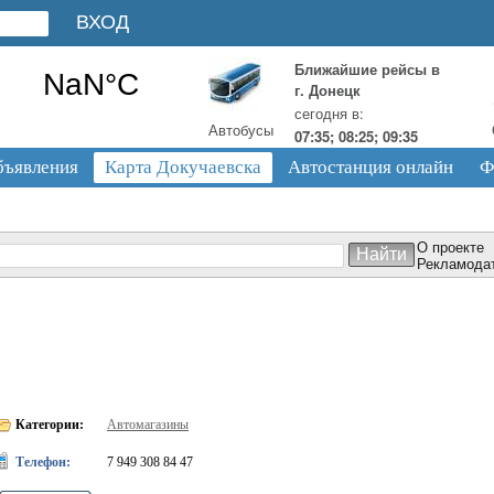
Ближайшие рейсы в
г. Донецк
сегодня в:
Автобусы
07:35; 08:25; 09:35
бъявления
Карта Докучаевска
Автостанция онлайн
Ф
О проекте
Рекламода
Категории:
Автомагазины
Телефон:
7 949 308 84 47