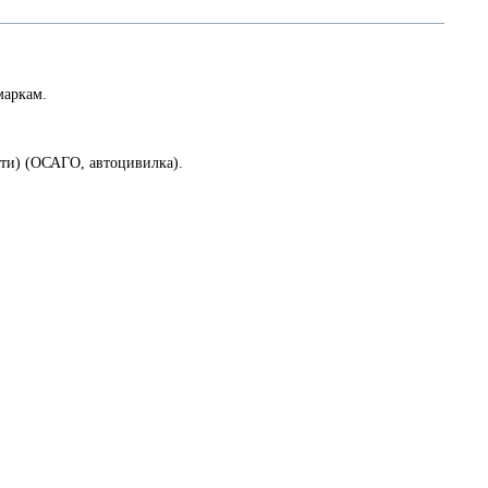
маркам.
сти) (ОСАГО, автоцивилка).