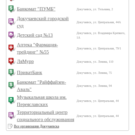
Банкомат "ПУМБ"
Докучаевск, ул. Тельмана, 2
Докучаевский городской
Докучаевск, ул. Центральная, 44А
суд
Докучаевск, ул. Владимира Крепкого,
Детский сад №13
1А
Аптека "Фармация-
Докучаевск, ул. Центральная, 79/1
трейдинг" №55
ЛяМурр
Докучаевск, ул. Ленина, 110
ПриватБанк
Докучаевск, ул. Ленина, 75
Банкомат "Райффайзен-
Докучаевск, ул. Ленина, 94
Аваль"
Музыкальная школа им.
Докучаевск, ул. Центральная, 44
Переяславских
Территориальный центр
Докучаевск, ул. Центральная, 44
социального обслуживания
Все организации Докучаевска