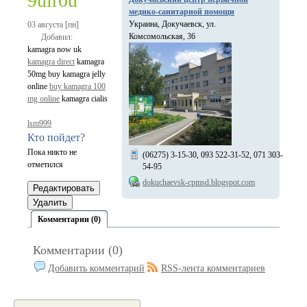
9uir0u
медико-санитарной помощи
Украина, Докучаевск, ул.
03 августа
[пн]
Комсомольская, 36
Добавил:
kamagra now uk
kamagra direct
kamagra
50mg buy kamagra jelly
online
buy kamagra 100
mg online
kamagra cialis
lsm999
Кто пойдет?
Пока никто не
(06275) 3-15-30, 093 522-31-52, 071 303-
отметился
54-95
dokuchaevsk-cpmsd.blogspot.com
Комментарии (0)
Комментарии (0)
Добавить комментарий
RSS-лента комментариев