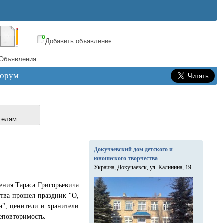
Добавить объявление
Объявления
орум
телям
Докучаевский дом детского и
юношеского творчества
Украина, Докучаевск, ул. Калинина, 19
ения Тараса Григорьевича
ства прошел праздник "О,
а", ценители и хранители
еповторимость.