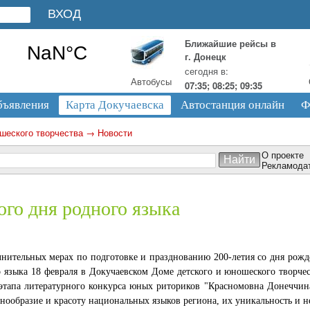
Ближайшие рейсы в
г. Донецк
сегодня в:
Автобусы
07:35; 08:25; 09:35
бъявления
Карта Докучаевска
Автостанция онлайн
Ф
шеского творчества
→
Новости
О проекте
Рекламода
го дня родного языка
нительных мерах по подготовке и празднованию 200-летия со дня рожд
 языка 18 февраля в Докучаевском Доме детского и юношеского творче
о этапа литературного конкурса юных риториков "Красномовна Донеччин
нообразие и красоту национальных языков региона, их уникальность и н