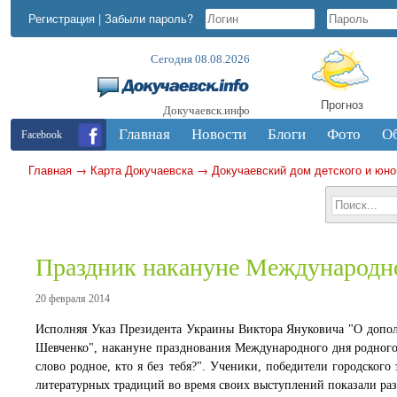
Регистрация
|
Забыли пароль?
Сегодня 08.08.2026
Прогноз
Докучаевск.инфо
Главная
Новости
Блоги
Фото
О
Facebook
Главная
→
Карта Докучаевска
→
Докучаевский дом детского и юно
Праздник накануне Международно
20 февраля 2014
Исполняя Указ Президента Украины Виктора Януковича "О допол
Шевченко", накануне празднования Международного дня родного
слово родное, кто я без тебя?". Ученики, победители городског
литературных традиций во время своих выступлений показали раз