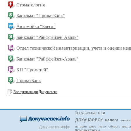
Стоматология
Банкомат "ПриватБанк"
Автомойка "Блеск"
Банкомат "Райффайзен-Аваль"
Отдел технической инвентаризации, учета и оценки не
Банкомат "Райффайзен-Аваль"
КП "Прометей"
ПриватБанк
Все организации Докучаевска
Популярные теги
докучаевск
налоги
инспек
Докучаевск.инфо
история
фото
люди
область
школа
Другие статьи