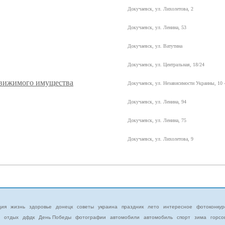
Докучаевск, ул. Лихолетова, 2
Докучаевск, ул. Ленина, 53
Докучаевск, ул. Ватутина
Докучаевск, ул. Центральная, 18/24
движимого имущества
Докучаевск, ул. Независимости Украины, 10 
Докучаевск, ул. Ленина, 94
Докучаевск, ул. Ленина, 75
Докучаевск, ул. Лихолетова, 9
ция
жизнь
здоровье
донецк
советы
украина
праздник
лето
интересное
фотоконкур
отдых
дфдк
День Победы
фотографии
автомобили
автомобиль
спорт
зима
горсо