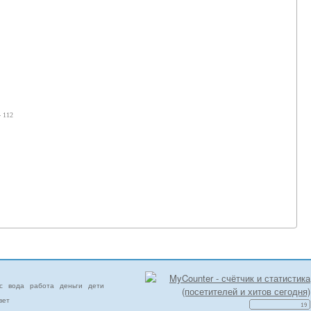
- 112
с
вода
работа
деньги
дети
вет