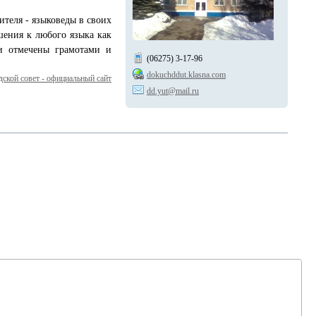
теля - языковеды в своих
шения к любого языка как
ли отмечены грамотами и
(06275) 3-17-96
dokuchddut.klasna.com
ской совет - официальный сайт
dd.yut@mail.ru