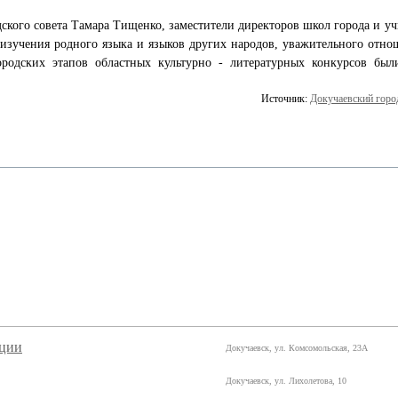
ского совета Тамара Тищенко, заместители директоров школ города и учи
изучения родного языка и языков других народов, уважительного отно
городских этапов областных культурно - литературных конкурсов бы
Источник:
Докучаевский город
ации
Докучаевск, ул. Комсомольская, 23А
Докучаевск, ул. Лихолетова, 10