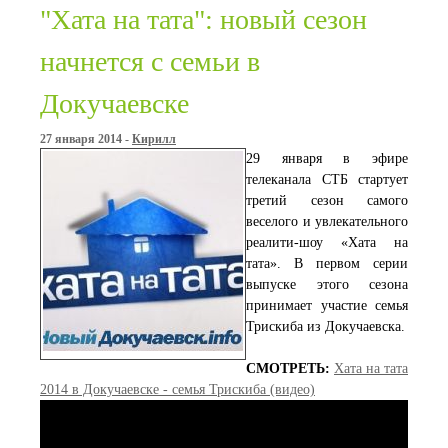
"Хата на тата": новый сезон
начнется с семьи в
Докучаевске
27 января 2014 -
Кирилл
29 января в эфире
телеканала СТБ стартует
третий сезон самого
веселого и увлекательного
реалити-шоу «Хата на
тата». В первом серии
выпуске этого сезона
принимает участие семья
Трискиба из Докучаевска.
СМОТРЕТЬ:
Хата на тата
2014 в Докучаевске - семья Трискиба (видео)