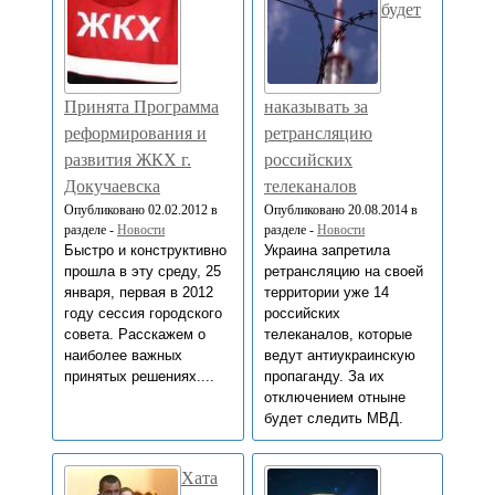
будет
Принята Программа
наказывать за
реформирования и
ретрансляцию
развития ЖКХ г.
российских
Докучаевска
телеканалов
Опубликовано 02.02.2012 в
Опубликовано 20.08.2014 в
разделе -
Новости
разделе -
Новости
Быстро и конструктивно
Украина запретила
прошла в эту среду, 25
ретрансляцию на своей
января, первая в 2012
территории уже 14
году сессия городского
российских
совета. Расскажем о
телеканалов, которые
наиболее важных
ведут антиукраинскую
принятых решениях....
пропаганду. За их
отключением отныне
будет следить МВД.
Хата