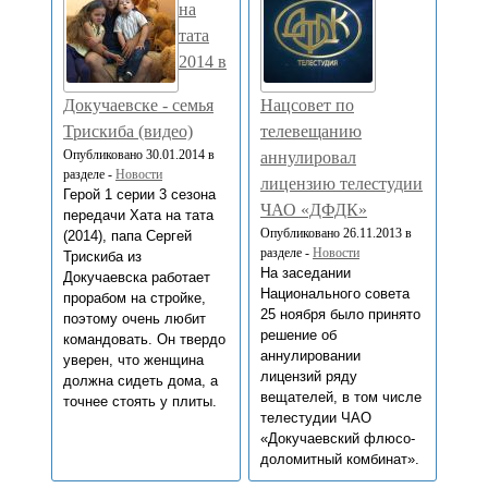
на
тата
2014 в
Докучаевске - семья
Нацсовет по
Трискиба (видео)
телевещанию
Опубликовано 30.01.2014 в
аннулировал
разделе -
Новости
лицензию телестудии
Герой 1 серии 3 сезона
ЧАО «ДФДК»
передачи Хата на тата
Опубликовано 26.11.2013 в
(2014), папа Сергей
разделе -
Новости
Трискиба из
На заседании
Докучаевска работает
Национального совета
прорабом на стройке,
25 ноября было принято
поэтому очень любит
решение об
командовать. Он твердо
аннулировании
уверен, что женщина
лицензий ряду
должна сидеть дома, а
вещателей, в том числе
точнее стоять у плиты.
телестудии ЧАО
«Докучаевский флюсо-
доломитный комбинат».