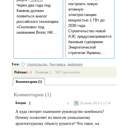
разделе -
Новости
построить новую
Через два года под
атомную
Киевом должен
электростанцию
появиться аналог
мощностью 1 ГВт до
российского технопарка
2030 года.
«Сколково» под
Строительство новой
названием Bionic Hill....
АЭС предусматривается
базовым сценарием
Энергетической
стратегии Украины....
Теги:
строительство
,
Докучаевск
,
амфитеатр
Рейтинг:
-1
Голосов:
1
5017 просмотров
Комментарии (1)
Комментарии (1)
Богдан
#
20 июня 2013 в 11:54
0
А куда смотрит нынешнее руководство комбината?
Почему позволяет во многом уникальному
архитектурному объекту рушится? Что такое, на