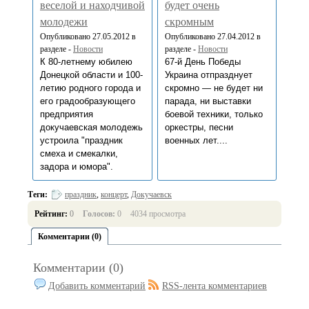
веселой и находчивой
будет очень
молодежи
скромным
Опубликовано 27.05.2012 в
Опубликовано 27.04.2012 в
разделе -
Новости
разделе -
Новости
К 80-летнему юбилею
67-й День Победы
Донецкой области и 100-
Украина отпразднует
летию родного города и
скромно — не будет ни
его градообразующего
парада, ни выставки
предприятия
боевой техники, только
докучаевская молодежь
оркестры, песни
устроила "праздник
военных лет....
смеха и смекалки,
задора и юмора".
Теги:
праздник
,
концерт
,
Докучаевск
Рейтинг:
0
Голосов:
0
4034 просмотра
Комментарии (0)
Комментарии (0)
Добавить комментарий
RSS-лента комментариев