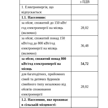
з ПДВ
1. Електроенергія, що
відпускається:
1.1. Населенню:
за обсяг, спожитий до 150 кВт/
год електроенергії на місяць
2
8
,
02
(включно)
за обсяг, спожитий понад 150
кВт/год до 800 кВт/год
36,48
електроенергії на місяць
(включно)
за обсяг, спожитий понад 800
кВт/год електроенергії на
54,72
місяць
для багатодітних, прийомних
сімей та дитячих будинків
сімейного типу незалежно від
28,02
обсягів споживання
електроенергії
1.2. Населенню, яке проживає
в сільській місцевості: