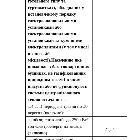
готельного типу та
гуртожитках), обладнаних у
встановленому порядку
електроопалювальними
установками або
електроопалювальними
установками та кухонними
електроплитами (у тому числі
в сільській
місцевості).Населенню,яке
проживає в багатоквартирних
будинках, не газифікованних
природним газом і в яких
відсутні або не функціонують
системи централізованого
теплопостачання
:
1.4.1. В період з 1 травня по 30
вересня (включно):
за обсяг, спожитий
до 250 кВт/
год електроенергії на місяць
2
1,
54
(включно)
за обсяг, спожитий
понад