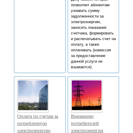
позволяет абонентам
узнавать сумму
задолженности за
электроэнергию,
заносить показания
счетчика, формировать
и распечатывать счет на
оплату, а также
оплачивать (комиссия
за предоставление
данной услуги не
взымается).
Оплата по счетам за
Вниманию
потребленную
потребителей
электроэнергию
электроэнергии