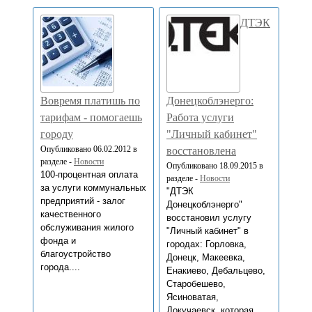
ДТЭК
Вовремя платишь по
Донецкоблэнерго:
тарифам - помогаешь
Работа услуги
городу
"Личный кабинет"
Опубликовано 06.02.2012 в
восстановлена
разделе -
Новости
Опубликовано 18.09.2015 в
100-процентная оплата
разделе -
Новости
за услуги коммунальных
"ДТЭК
предприятий - залог
Донецкоблэнерго"
качественного
восстановил услугу
обслуживания жилого
"Личный кабинет" в
фонда и
городах: Горловка,
благоустройство
Донецк, Макеевка,
города....
Енакиево, Дебальцево,
Старобешево,
Ясиноватая,
Докучаевск, которая