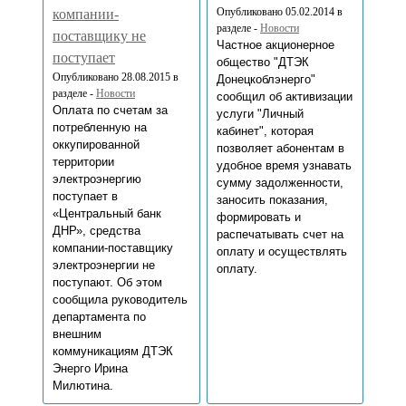
Опубликовано 05.02.2014 в
компании-
разделе -
Новости
поставщику не
Частное акционерное
поступает
общество "ДТЭК
Опубликовано 28.08.2015 в
Донецкоблэнерго"
разделе -
Новости
сообщил об активизации
Оплата по счетам за
услуги "Личный
потребленную на
кабинет", которая
оккупированной
позволяет абонентам в
территории
удобное время узнавать
электроэнергию
сумму задолженности,
поступает в
заносить показания,
«Центральный банк
формировать и
ДНР», средства
распечатывать счет на
компании-поставщику
оплату и осуществлять
электроэнергии не
оплату.
поступают. Об этом
сообщила руководитель
департамента по
внешним
коммуникациям ДТЭК
Энерго Ирина
Милютина.