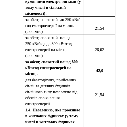
кухонними електроплитами (у
тому числі в сільській
місцевості):
за обсяг, спожитий
до 250 кВт/
год електроенергії на місяць
2
1,
54
(включно)
за обсяг, спожитий
понад
250 кВт/год до 800 кВт/год
електроенергії на місяць
2
8
,
02
(включно)
за обсяг, спожитий понад 800
кВт/год електроенергії на
42,0
місяць
для багатодітних, прийомних
сімей та дитячих будинків
сімейного типу незалежно від
2
1,
54
обсягів споживання
електроенергії
1.4. Населенню, яке проживає
в житлових будинках (у тому
числі в житлових будинках