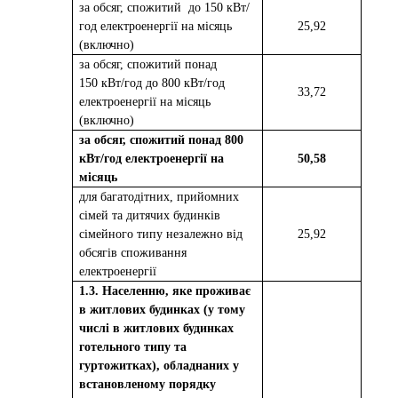
за обсяг, спожитий
до 150 кВт/
год електроенергії на місяць
25,92
(включно)
за обсяг, спожитий понад
150 кВт/год до 800 кВт/год
33,72
електроенергії на місяць
(включно)
за обсяг, спожитий понад 800
кВт/год електроенергії на
50,58
місяць
для багатодітних, прийомних
сімей та дитячих будинків
сімейного типу незалежно від
25,92
обсягів споживання
електроенергії
1.3. Населенню, яке проживає
в житлових будинках (у тому
числі в житлових будинках
готельного типу та
гуртожитках), обладнаних у
встановленому порядку