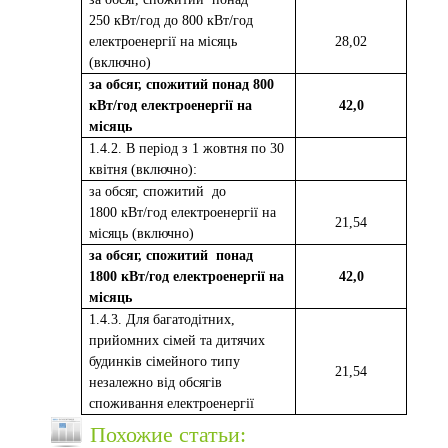
250 кВт/год до 800 кВт/год
електроенергії на місяць
2
8
,
02
(включно)
за обсяг, спожитий понад 800
кВт/год електроенергії на
42,0
місяць
1.4.2. В період з 1 жовтня по 30
квітня (включно):
за обсяг, спожитий
до
1800 кВт/год електроенергії на
2
1,
54
місяць (включно)
за обсяг, спожитий
понад
1800 кВт/год електроенергії на
42,0
місяць
1.4.3. Для багатодітних,
прийомних сімей та дитячих
будинків сімейного типу
2
1,
54
незалежно від обсягів
споживання електроенергії
Похожие статьи: