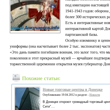
под имитацию настоящей 
1941-1943 годов: оборона
более 300 исторических р
Есть и интерактивные нов
интерактивной картой Дон
партизанской базы.
Особую изюминку и ценно
униформы (она насчитывает более 2 тыс. экспонатов) част
«Это дань памяти погибшим воинам, это залог того, что мы
поколения и этот прекрасный музей — ярчайшее подтвержд
торжественной церемонии открытия музея губернатор До
Похожие статьи:
Новые торговые центры в Донецке
Опубликовано 19.04.2012 в разделе -
Новости
В Донецке откроют громадный торговый цент
Сити"....