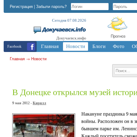
Регистрация
|
Забыли пароль?
Сегодня 07.08.2026
Прогноз
Докучаевск.инфо
Главная
Новости
Блоги
Фото
О
Facebook
Главная
→
Новости
В Донецке открылся музей истор
9 мая 2012 -
Кирилл
Накануне праздника 9 ма
войны. Расположен он в 
бывшем парке им. Ленинск
Каждый посетитель сможет