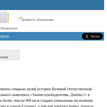
Добавить объявление
Объявления
орум
телям
твенно открыли музей истории Великой Отечественной
льного комплекса «Твоим освободителям, Донбасс!» в
 более, чем на 900 кв.м создана уникальная экспозиция.
ни в городе Сталино, о том как началась война, попасть