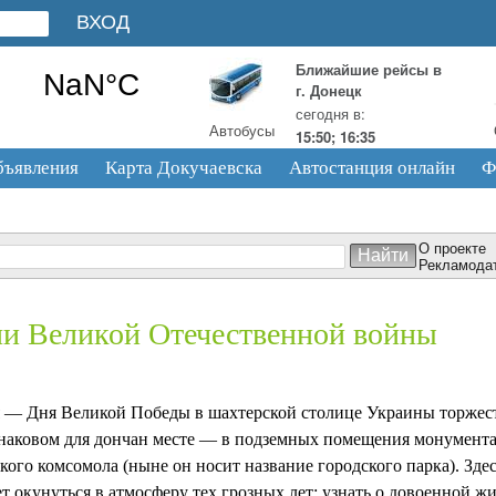
Ближайшие рейсы в
г. Донецк
сегодня в:
Автобусы
15:50; 16:35
бъявления
Карта Докучаевска
Автостанция онлайн
Ф
О проекте
Рекламода
ии Великой Отечественной войны
я — Дня Великой Победы в шахтерской столице Украины торжес
знаковом для дончан месте — в подземных помещения монумента
ого комсомола (ныне он носит название городского парка). Здесь
 окунуться в атмосферу тех грозных лет: узнать о довоенной жиз