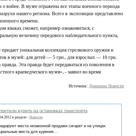
о войне. В музее отражены все этапы военного периода
разрухи нашего региона. Всего в экспозиции представлено
 военного времени.
ком языках сможет, например ознакомиться, с
уральную величину передового наблюдательного пункта,
придает уникальная коллекция стрелкового оружия и
в в музей: для детей — 5 грн., для взрослых — 10 грн.
правда. Эта правда будет передаваться из поколения в
ного краеведческого музея», - заявил во время
Источник:
Донецкие Новости
претили курить на остановках транспорта
4.2012 в разделе -
Новости
видируют места незаконной продажи сигарет и на улицах
иальные места для курения....