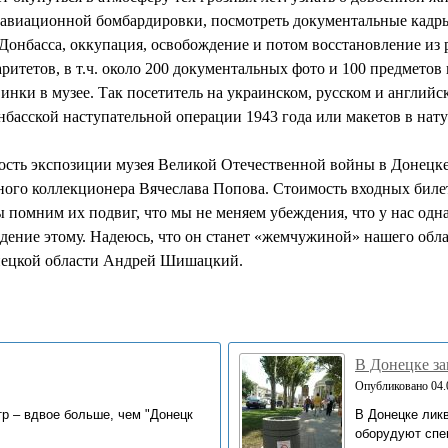
авиационной бомбардировки, посмотреть документальные кадры 
 Донбасса, оккупация, освобождение и потом восстановление из 
аритетов, в т.ч. около 200 документальных фото и 100 предметов
инки в музее. Так посетитель на украинском, русском и английс
басской наступательной операции 1943 года или макетов в нат
сть экспозиции музея Великой Отечественной войны в Донецке 
ного коллекционера Вячеслава Попова. Стоимость входных билето
 помним их подвиг, что мы не меняем убеждения, что у нас одна 
ение этому. Надеюсь, что он станет «жемчужиной» нашего област
нецкой области Андрей Шишацкий.
В Донецке за
Опубликовано 04.0
р – вдвое больше, чем "Донецк
В Донецке лик
оборудуют спец