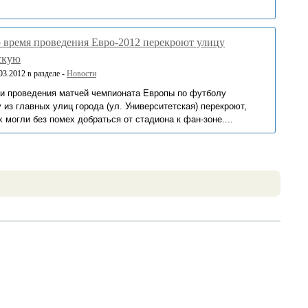
 время проведения Евро-2012 перекроют улицу
скую
3.2012 в разделе -
Новости
ни проведения матчей чемпионата Европы по футболу
 из главных улиц города (ул. Университетская) перекроют,
могли без помех добраться от стадиона к фан-зоне....