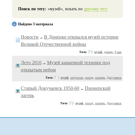
Поиск по тегу:
«музей», искать по
другому тегу
Найдено 3 материала
Новости
В Донецке открылся музей истории
→
Великой Отечественной войны
Теги:
музей
,
донецк
,
9 мая
Лето 2016
Музей карьерной техники под
→
открытым небом
Теги:
музей
,
зооуголок
,
зоосад
,
зоопарк
,
Докучаевск
Старый Докучаевск 1950-60
Пионерский
→
лагерь
Теги:
музей
,
зоосад
,
зоопарк
,
Докучаевск