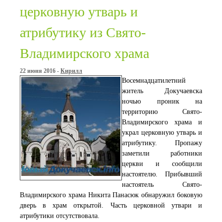
церковную утварь и
атрибутику из Свято-
Владимирского храма
22 июня 2016 -
Кирилл
Восемнадцатилетний
житель Докучаевска
ночью проник на
территорию Свято-
Владимирского храма и
украл церковную утварь и
атрибутику.
Пропажу
заметили работники
церкви и сообщили
настоятелю. Прибывший
настоятель Свято-
Владимирского храма Никита Панасюк обнаружил боковую
дверь в храм открытой. Часть церковной утвари и
атрибутики отсутствовала.