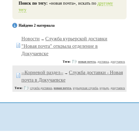
Поиск по тегу:
«новая почта», искать по
другому
тегу
Найдено 2 материала
Новости
Служба курьерской доставки
→
"Новая почта" открыла отделение в
Докучаевске
Теги:
новая почта
,
доставка
,
докучаевск
--Корневой раздел--
Служба доставки - Новая
→
почта в Докучаевске
Теги:
служба доставки
,
новая почта
,
курьерская служба
,
курьер
,
докучаевск