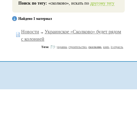
Поиск по тегу:
«сколково», искать по
другому тегу
Найдено 1 материал
Новости
Украинское «Сколково» будет рядом
→
с колонией
Теги:
украина
,
строительство
,
сколково
,
киев
,
it-отрасль