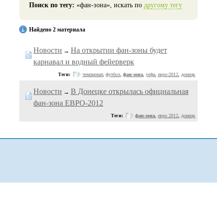
Поиск по тегу:
«фан-зона», искать по
другому тегу
Найдено 2 материала
Новости
На открытии фан-зоны будет
→
карнавал и водный фейерверк
Теги:
чемпионат
,
футбол
,
фан-зона
,
уефа
,
евро-2012
,
донецк
Новости
В Донецке открылась официальная
→
фан-зона ЕВРО-2012
Теги:
фан-зона
,
евро 2012
,
донецк