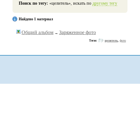
Поиск по тегу:
«целитель», искать по
другому тегу
Найдено 1 материал
Общий альбом
Заряженное фото
→
Теги:
целитель
,
фото