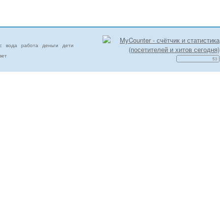
с
вода
работа
деньги
дети
вет