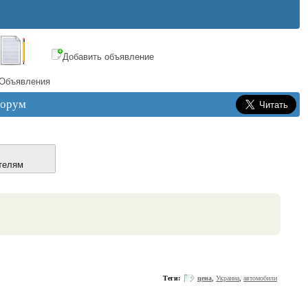
Добавить объявление
Объявления
орум
телям
Теги:
цена
,
Украина
,
автомобили