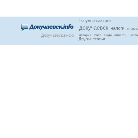
Популярные теги
докучаевск
налоги
инспек
Докучаевск.инфо
история
фото
люди
область
школа
Другие статьи