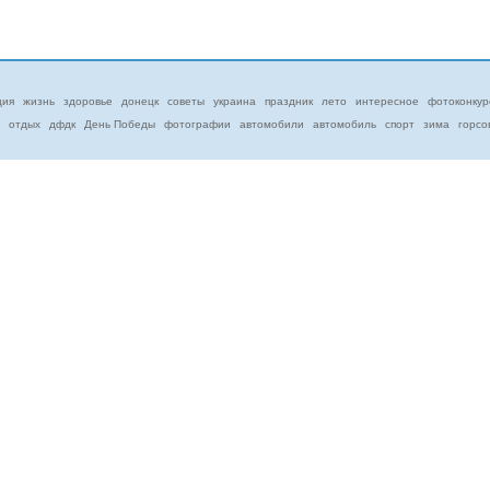
ция
жизнь
здоровье
донецк
советы
украина
праздник
лето
интересное
фотоконкур
отдых
дфдк
День Победы
фотографии
автомобили
автомобиль
спорт
зима
горсо