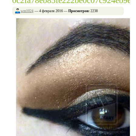
0c2fa78eb85fe222be0c07c924eb9ed
wm1024
— 4 февраля 2016 —
Просмотров:
2238