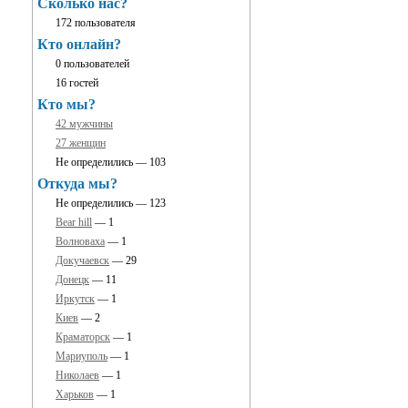
Сколько нас?
172 пользователя
Кто онлайн?
0 пользователей
16 гостей
Кто мы?
42 мужчины
27 женщин
Не определились — 103
Откуда мы?
Не определились — 123
Bear hill
— 1
Волноваха
— 1
Докучаевск
— 29
Донецк
— 11
Иркутск
— 1
Киев
— 2
Краматорск
— 1
Мариуполь
— 1
Николаев
— 1
Харьков
— 1