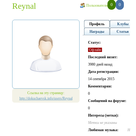
Reynal
0
0
Пользователи
Профиль
Клубы
Награды
Статьи
Статус:
Офлайн
Последний визит:
3980 дней назад
Дата регистрации:
14 сентября 2015
Комментарии:
Ссылка на эту страницу:
0
http://dokuchaevsk.info/users/Reynal
Cообщений на форуме:
0
Интересы (метки):
Метки не указаны
Любимая музыка:
Не