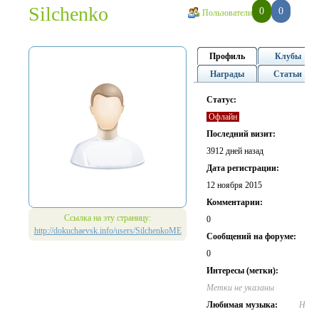
Silchenko
0
0
Пользователи
Профиль
Клубы
Награды
Статьи
Статус:
Офлайн
Последний визит:
3912 дней назад
Дата регистрации:
12 ноября 2015
Комментарии:
Ссылка на эту страницу:
0
http://dokuchaevsk.info/users/SilchenkoME
Cообщений на форуме:
0
Интересы (метки):
Метки не указаны
Любимая музыка:
Не