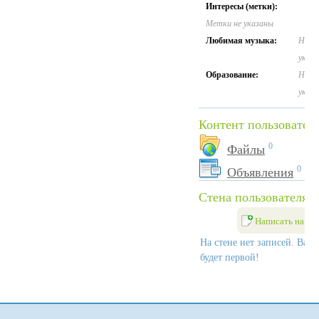
Интересы (метки):
Метки не указаны
Любимая музыка:
Не
указа
Образование:
Не
указа
Контент пользовател
0
Файлы
0
Объявления
Стена пользователя
Написать на ст
На стене нет записей. Ваш
будет первой!