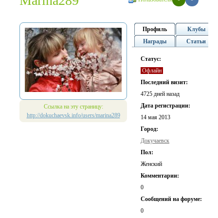
Marina289
Профиль
Клубы
Награды
Статьи
Статус:
Офлайн
Последний визит:
4725 дней назад
Дата регистрации:
Ссылка на эту страницу:
http://dokuchaevsk.info/users/marina289
14 мая 2013
Город:
Докучаевск
Пол:
Женский
Комментарии:
0
Cообщений на форуме:
0