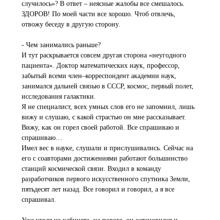
случилось»? В ответ – неясные жалобы все смешалось.
ЗДОРОВ! По моей части все хорошо. Чтоб отвлечь,
отвожу беседу в другую сторону.
- Чем занимались раньше?
И тут раскрывается совсем другая сторона «неугодного
пациента». Доктор математических наук, профессор,
забытый всеми член–корреспондент академии наук,
занимался дальней связью в СССР, космос, первый полет,
исследования галактики.
Я не специалист, всех умных слов его не запомнил, лишь
вижу и слушаю, с какой страстью он мне рассказывает.
Вижу, как он горел своей работой. Все спрашиваю и
спрашиваю…
Имел вес в науке, слушали и прислушивались. Сейчас на
его с соавторами достижениями работают большинство
станций космической связи. Входил в команду
разработчиков первого искусственного спутника Земли,
пятьдесят лет назад. Все говорил и говорил, а я все
спрашивал.