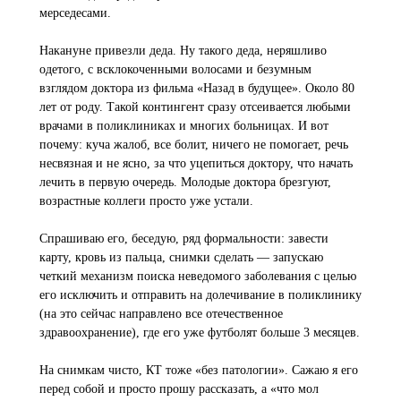
мерседесами.
Накануне привезли деда. Ну такого деда, неряшливо
одетого, с всклокоченными волосами и безумным
взглядом доктора из фильма «Назад в будущее». Около 80
лет от роду. Такой контингент сразу отсеивается любыми
врачами в поликлиниках и многих больницах. И вот
почему: куча жалоб, все болит, ничего не помогает, речь
несвязная и не ясно, за что уцепиться доктору, что начать
лечить в первую очередь. Молодые доктора брезгуют,
возрастные коллеги просто уже устали.
Спрашиваю его, беседую, ряд формальности: завести
карту, кровь из пальца, снимки сделать — запускаю
четкий механизм поиска неведомого заболевания с целью
его исключить и отправить на долечивание в поликлинику
(на это сейчас направлено все отечественное
здравоохранение), где его уже футболят больше 3 месяцев.
На снимкам чисто, КТ тоже «без патологии». Сажаю я его
перед собой и просто прошу рассказать, а «что мол