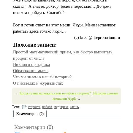
Уже уходя из кабинета, на пороге, он остановился и
сказал: "А знаете, доктор, болеть перестало… До дома
пешком пройдусь. Спасибо".
Вот и готов ответ на этот месяц: Люди. Меня заставляют
работать здесь только люди…
(с) kree @ Leprosorium.ru
Похожие записи:
Простой математический приём, как быстро высчитать
процент от числа
Никакого праздника
Образования мысль
Что мы знаем о нашей истории?
О писателях и журналистах
←
Когда лучше отложить свой телефон в сторону?
|
История слогана
компании Apple
→
Теги:
старость
,
работа
,
медицина
,
жизнь
Комментарии (0)
Комментарии (0)