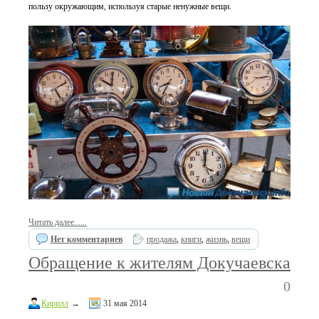
пользу окружающим, используя старые ненужные вещи.
Читать далее......
Нет комментариев
продажа
,
книги
,
жизнь
,
вещи
Обращение к жителям Докучаевска
0
Кирилл
→
31 мая 2014