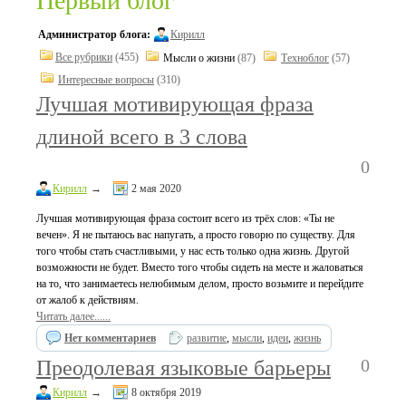
Первый блог
Администратор блога:
Кирилл
Все рубрики
(455)
Мысли о жизни
(87)
Техноблог
(57)
Интересные вопросы
(310)
Лучшая мотивирующая фраза
длиной всего в 3 слова
0
Кирилл
→
2 мая 2020
Лучшая мотивирующая фраза состоит всего из трёх слов: «Ты не
вечен». Я не пытаюсь вас напугать, а просто говорю по существу. Для
того чтобы стать счастливыми, у нас есть только одна жизнь. Другой
возможности не будет. Вместо того чтобы сидеть на месте и жаловаться
на то, что занимаетесь нелюбимым делом, просто возьмите и перейдите
от жалоб к действиям.
Читать далее......
Нет комментариев
развитие
,
мысли
,
идеи
,
жизнь
0
Преодолевая языковые барьеры
Кирилл
→
8 октября 2019