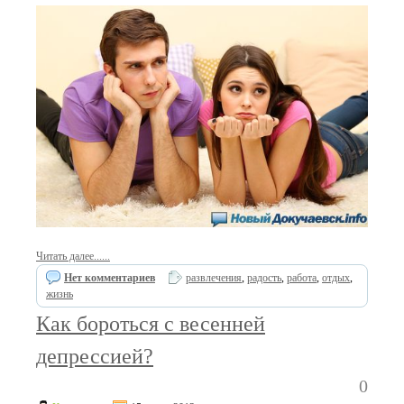
Читать далее......
Нет комментариев
развлечения
,
радость
,
работа
,
отдых
,
жизнь
Как бороться с весенней
депрессией?
0