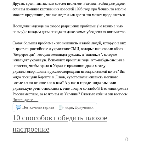
Друзья, время мы застали совсем не легкое. Реальная война уже рядом,
если вы помните картинки из новостей 1995 года про Чечню, то вполне
можете представить, что нас ждет и как долго это может продолжаться.
Последние надежды на скорое разрешение проблемы (не важно в чью
пользу) с каждым днем покидают даже самых убежденных оптимистов.
Самая большая проблема - это ненависть и злоба людей, которую в них
вырастили российские и украинские СМИ, которые нарисовали образ
"бендеровцев", которые ненавидят русских и "ватников", которые
ненавидят украинцев. Вспомните прошлые годы: кто-нибудь слышал в
новостях, чтобы где-то в Украине произошла драка между
украиноговорящими и русскоговорящими на национальной почве? Вы
когда посещали Карпаты и Львов, чувствовали ненависть местного
населения по отношению к вам? А у нас в городе, когда слышали
украинскую речь, относились к этим людям со злобой? Вас ненавидели в
России местные, за то что вы из Украины? Ответьте себе на эти вопросы.
Читать далее......
Нет комментариев
люди
,
Докучаевск
10 способов победить плохое
настроение
0