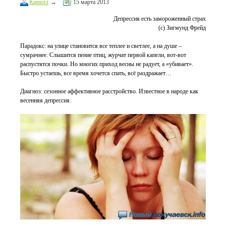
Кирилл
→
15 марта 2013
Депрессия есть замороженный страх
(с) Зигмунд Фрейд
Парадокс: на улице становится все теплее и светлее, а на душе –
сумрачнее. Слышится пение птиц, журчат первой капели, вот-вот
распустятся почки. Но многих приход весны не радует, а «убивает».
Быстро устаешь, все время хочется спать, всё раздражает…
Диагноз: сезонное аффективное расстройство. Известное в народе как
весенняя депрессия.