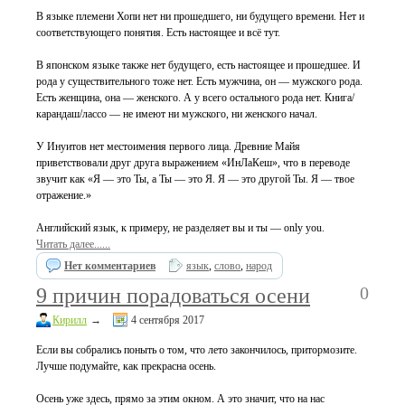
В языке племени Хопи нет ни прошедшего, ни будущего времени. Нет и
соответствующего понятия. Есть настоящее и всё тут.
В японском языке также нет будущего, есть настоящее и прошедшее. И
рода у существительного тоже нет. Есть мужчина, он — мужского рода.
Есть женщина, она — женского. А у всего остального рода нет. Книга/
карандаш/лассо — не имеют ни мужского, ни женского начал.
У Инуитов нет местоимения первого лица. Древние Майя
приветствовали друг друга выражением «ИнЛаКеш», что в переводе
звучит как «Я — это Ты, а Ты — это Я. Я — это другой Ты. Я — твое
отражение.»
Английский язык, к примеру, не разделяет вы и ты — only you.
Читать далее......
Нет комментариев
язык
,
слово
,
народ
0
9 причин порадоваться осени
Кирилл
→
4 сентября 2017
Если вы собрались поныть о том, что лето закончилось, притормозите.
Лучше подумайте, как прекрасна осень.
Осень уже здесь, прямо за этим окном. А это значит, что на нас