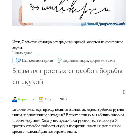
Итак, 7 демотивирующих утверждений врачей, которым не стоит слепо
верить.
Читать далее......
Нет комментариев
медицина
,
люди
,
здоровье
,
врачи
5 самых простых способов борьбы
со скукой
0
Кирилл
→
19 марта 2013
За окном непогода, приход весны затягивается, надоела рабочая рутина,
ничем не заполненные выходные? В таких случаях мы обычно говорим,
что нам «скучно». Хотя у нас прямо «под руками» есть минимум 5
простых способов побороть скуку и превратить ничем не заполненное
время в полезный для нас отрезок жизни.