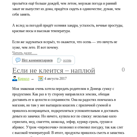
прольётся ещё больше дождей, чем летом, мерзкая погода и ранний
закат не выпустят из дома, придётся сидеть в одиночестве, думая, чем
себя занять.
А вслед за погодой придёт осенняя хандра, усталость, вечные простуды,
красные носы и высокая температура.
Если же задуматься всерьёз, то окажется, что осень — это ничуть не
хуже, чем лето. И вот почему.
Читать далее......
Нет комментариев
осень
0
Если не клеится – наплюй
Кирилл
→
4 августа 2017
Моя знакомая очень хотела передать родителям в Донецк сумку с
продуктами. Как раз в ту сторону направлялся земляк, обещая
доставить ее в целости и сохранности. Она на радостях помчалась в
магазин, но там у нее вытащили кошелек с приличной суммой и
пришлось возвращаться, подкрепляться успокоительным и доставать
деньги из заначки. Но ничего, купила все по списку: несколько кило
сервелата, мед, спагетти, шоколад, зефир, курицу-гриль, груши и
абрикос. Утром «перевозчик» позвонил и отменил поездку, так как слег
с высокой температурой. В итоге, продукты пришлось съесть и запастись