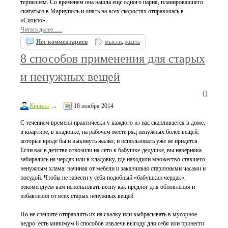
терпением. Со временем она нашла еще одного парня, планировавшего
скататься в Мариуполь и опять на всех скоростях отправилась в
«Сильпо».
Читать далее......
Нет комментариев
мысли
,
жизнь
8 способов применения для старых
и ненужных вещей
0
Кирилл
→
18 ноября 2014
С течением времени практически у каждого из нас скапливается в доме,
в квартире, в кладовке, на рабочем месте ряд ненужных более вещей,
которые вроде бы и выкинуть жалко, и использовать уже не придется.
Если вас в детстве отвозили на лето к бабушке-дедушке, вы наверняка
забирались на чердак или в кладовку, где находили множество ставшего
ненужным хлама: начиная от мебели и заканчивая старинными часами и
посудой. Чтобы не завести у себя подобный «бабушкин чердак»,
рекомендуем вам использовать весну как предлог для обновления и
избавления от всех старых ненужных вещей.
Но не спешите отправлять их на свалку или выбрасывать в мусорное
ведро: есть минимум 8 способов извлечь выгоду для себя или принести