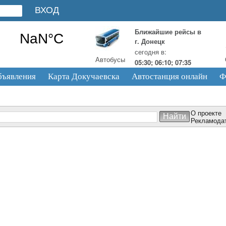
Ближайшие рейсы в
г. Донецк
сегодня в:
Автобусы
05:30; 06:10; 07:35
бъявления
Карта Докучаевска
Автостанция онлайн
Ф
О проекте
Рекламода