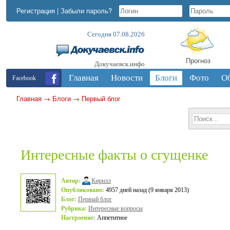
Регистрация
|
Забыли пароль?
Сегодня 07.08.2026
Прогноз
Докучаевск.инфо
Главная
Новости
Блоги
Фото
О
Facebook
Главная
→
Блоги
→
Первый блог
Интересные факты о сгущенке
Автор:
Кирилл
Опубликовано:
4957 дней назад (9 января 2013)
Блог:
Первый блог
Рубрика:
Интересные вопросы
Настроение:
Аппетитное