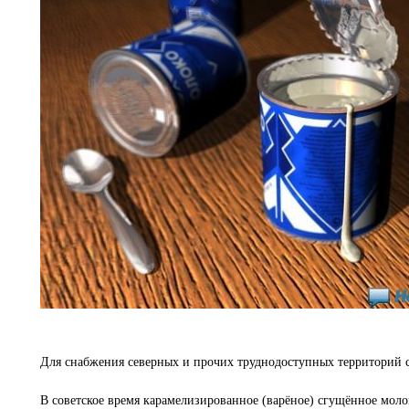
Для снабжения северных и прочих труднодоступных территорий с
В советское время карамелизированное (варёное) сгущённое мол