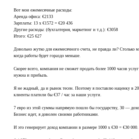
Вот мои ежемесячные расходы:
Аренда офиса: €2133
Зарплаты: 13 x €1572 = €20 436
Другие расходы: (бухгалтерия, маркетинг и т.д.): €3058
Итого: €25 627
Довольно жутко для ежемесячного счета, не правда ли? Столько м
когда работы будет гораздо меньше.
Скорее всего, компания не сможет продать более 1000 часов услуг 
нужна и прибыль.
Я не жадный, да и рынок тесен. Поэтому я поставлю наценку в 20
клиенты платили бы €37 / час за наши услуги.
7 евро из этой суммы напрямую пошло бы государству, 30 — дохо
Бизнес идет, я доволен своими работниками.
И это генерирует доход компании в размере 1000 x €30 = €30 000.