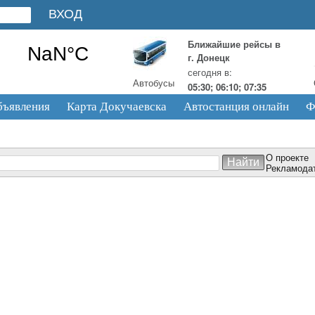
Ближайшие рейсы в
г. Донецк
сегодня в:
Автобусы
05:30; 06:10; 07:35
бъявления
Карта Докучаевска
Автостанция онлайн
Ф
О проекте
Рекламода