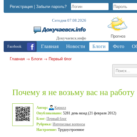
Регистрация
|
Забыли пароль?
Сегодня 07.08.2026
Прогноз
Докучаевск.инфо
Главная
Новости
Блоги
Фото
О
Facebook
Главная
→
Блоги
→
Первый блог
Почему я не возьму вас на работу
Автор:
Кирилл
Опубликовано:
5281 день назад (21 февраля 2012)
Блог:
Первый блог
Рубрика:
Интересные вопросы
Настроение:
Трудоустроенное