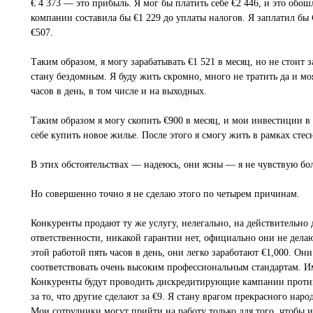
€ 4 373 — это прибыль. Я мог бы платить себе €2 446, и это обо
компании составила бы €1 229 до уплаты налогов. Я заплатил бы 
€507.
Таким образом, я могу зарабатывать €1 521 в месяц, но не стоит 
стану бездомным. Я буду жить скромно, много не тратить да и моя
часов в день, в том числе и на выходных.
Таким образом я могу скопить €900 в месяц, и мои инвестиции в 
себе купить новое жилье. После этого я смогу жить в рамках стес
В этих обстоятельствах — надеюсь, они ясны — я не чувствую б
Но совершенно точно я не сделаю этого по четырем причинам.
Конкуренты продают ту же услугу, нелегально, на действительно д
ответственности, никакой гарантии нет, официально они не дела
этой работой пять часов в день, они легко заработают €1,000. Он
соответствовать очень высоким профессиональным стандартам. Им
Конкуренты будут проводить дискредитирующие кампании против 
за то, что другие сделают за €9. Я стану врагом прекрасного нар
Мои сотрудники могут прийти на работу только для того, чтобы из