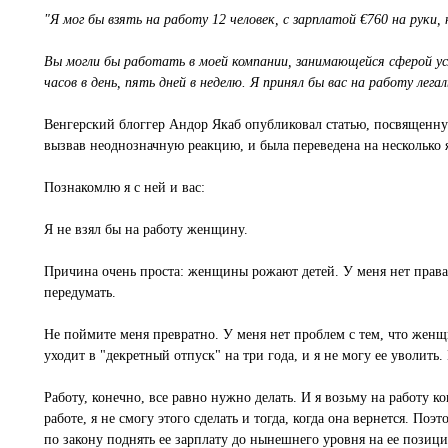
"Я мог бы взять на работу 12 человек, с зарплатой €760 на руки, 
Вы могли бы работать в моей компании, занимающейся сферой усл
часов в день, пять дней в неделю. Я принял бы вас на работу лег
Венгерский блоггер Андор Якаб опубликовал статью, посвященну
вызвав неоднозначную реакцию, и была переведена на несколько 
Познакомлю я с ней и вас:
Я не взял бы на работу женщину.
Причина очень проста: женщины рожают детей. У меня нет права с
передумать.
Не поймите меня превратно. У меня нет проблем с тем, что женщи
уходит в "декретный отпуск" на три года, и я не могу ее уволить.
Работу, конечно, все равно нужно делать. И я возьму на работу ког
работе, я не смогу этого сделать и тогда, когда она вернется. По
по закону поднять ее зарплату до нынешнего уровня на ее позиции