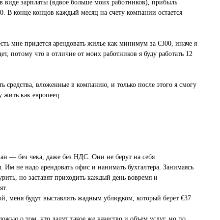
 в виде зарплаты (вдвое больше моих работников), прибыль
00. В конце концов каждый месяц на счету компании остается
есть мне придется арендовать жилье как минимум за €300, иначе я
ет, потому что в отличие от моих работников я буду работать 12
ть средства, вложенные в компанию, и только после этого я смогу
у жить как европеец.
ман — без чека, даже без НДС. Они не берут на себя
. Им не надо арендовать офис и нанимать бухгалтера. Занимаясь
турить, но заставят приходить каждый день вовремя и
ят.
, меня будут выставлять жадным ублюдком, который берет €37
ожью о том, что дадут такое же качество и объем услуг, но по