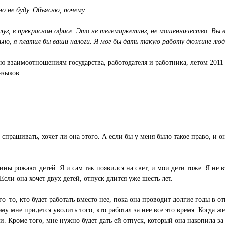
но не буду. Объясню, почему.
уг, в прекрасном офисе. Это не телемаркетинг, не мошенничество. Вы в
ально, я платил бы ваши налоги. Я мог бы дать такую работу дюжине людей
ю взаимоотношениям государства, работодателя и работника, летом 2011
языков.
прашивать, хочет ли она этого. А если бы у меня было такое право, и 
ны рожают детей. Я и сам так появился на свет, и мои дети тоже. Я не в
 Если она хочет двух детей, отпуск длится уже шесть лет.
о–то, кто будет работать вместо нее, пока она проводит долгие годы в отп
этому мне придется уволить того, кто работал за нее все это время. Когда
. Кроме того, мне нужно будет дать ей отпуск, который она накопила за 