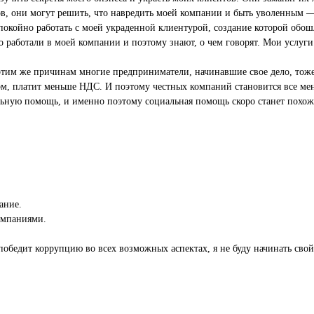
ов, они могут решить, что навредить моей компании и быть уволенным — 
покойно работать с моей украденной клиентурой, создание которой обош
о работали в моей компании и поэтому знают, о чем говорят. Мои услуги 
 этим же причинам многие предприниматели, начинавшие свое дело, тоже 
азом, платит меньше НДС. И поэтому честных компаний становится все м
льную помощь, и именно поэтому социальная помощь скоро станет похожа
ание.
компаниями.
 победит коррупцию во всех возможных аспектах, я не буду начинать свой