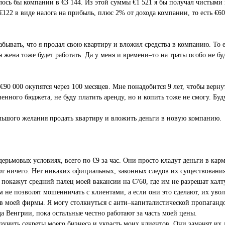
шлось бы компании в €3 144. Из этой суммы €1 521 я бы получал чистыми
€122 в виде налога на прибыль, плюс 2% от дохода компании, то есть €6
забывать, что я продал свою квартиру и вложил средства в компанию. То 
 жена тоже будет работать. Да у меня и времени–то на траты особо не буд
€90 000 окупятся через 100 месяцев. Мне понадобится 9 лет, чтобы верну
ненного бюджета, не буду платить аренду, но и копить тоже не смогу. Буд
ольшого желания продать квартиру и вложить деньги в новую компанию.
ерьмовых условиях, всего по €9 за час. Они просто кладут деньги в кар
ют ничего. Нет никаких официальных, законных следов их существования
и покажут средний палец моей вакансии на €760, где им не разрешат хал
 не позволят мошенничать с клиентами, а если они это сделают, их увол
моей фирмы. Я могу столкнуться с анти–капиталистической пропагандой
ода Венгрии, пока остальные честно работают за часть моей цены.
учить секреты моего бизнеса и украсть моих клиентов. Они заманят их л