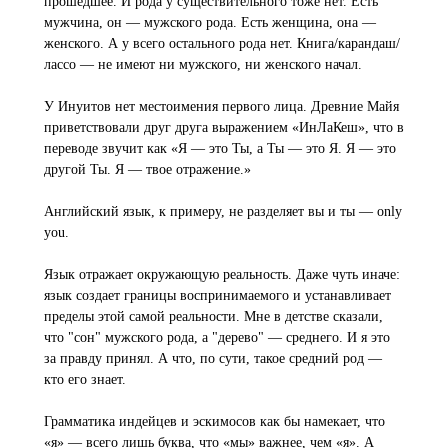
прошедшее. И рода у существительного тоже нет. Есть
мужчина, он — мужского рода. Есть женщина, она —
женского. А у всего остального рода нет. Книга/карандаш/
лассо — не имеют ни мужского, ни женского начал.
У Инуитов нет местоимения первого лица. Древние Майя
приветствовали друг друга выражением «ИнЛаКеш», что в
переводе звучит как «Я — это Ты, а Ты — это Я. Я — это
другой Ты. Я — твое отражение.»
Английский язык, к примеру, не разделяет вы и ты — only
you.
Язык отражает окружающую реальность. Даже чуть иначе:
язык создает границы воспринимаемого и устанавливает
пределы этой самой реальности. Мне в детстве сказали,
что "сон" мужского рода, а "дерево" — среднего. И я это
за правду принял. А что, по сути, такое средний род —
кто его знает.
Грамматика индейцев и эскимосов как бы намекает, что
«я» — всего лишь буква, что «мы» важнее, чем «я». А