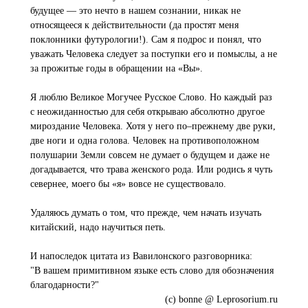
будущее — это нечто в нашем сознании, никак не
относящееся к действительности (да простят меня
поклонники футурологии!). Сам я подрос и понял, что
уважать Человека следует за поступки его и помыслы, а не
за прожитые годы в обращении на «Вы».
Я люблю Великое Могучее Русское Слово. Но каждый раз
с неожиданностью для себя открываю абсолютно другое
мироздание Человека. Хотя у него по–прежнему две руки,
две ноги и одна голова. Человек на противоположном
полушарии Земли совсем не думает о будущем и даже не
догадывается, что трава женского рода. Или родись я чуть
севернее, моего бы «я» вовсе не существовало.
Удаляюсь думать о том, что прежде, чем начать изучать
китайский, надо научиться петь.
И напоследок цитата из Вавилонского разговорника:
"В вашем примитивном языке есть слово для обозначения
благодарности?"
(с) bonne @ Leprosorium.ru