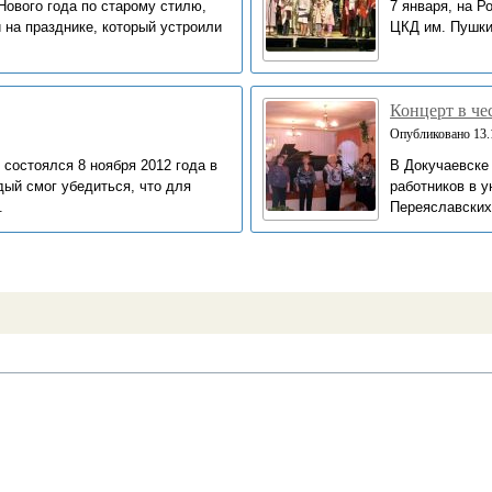
Нового года по старому стилю,
7 января, на 
 на празднике, который устроили
ЦКД им. Пушкин
Концерт в че
Опубликовано 13.1
 состоялся 8 ноября 2012 года в
В Докучаевске
дый смог убедиться, что для
работников в 
.
Переяславских.