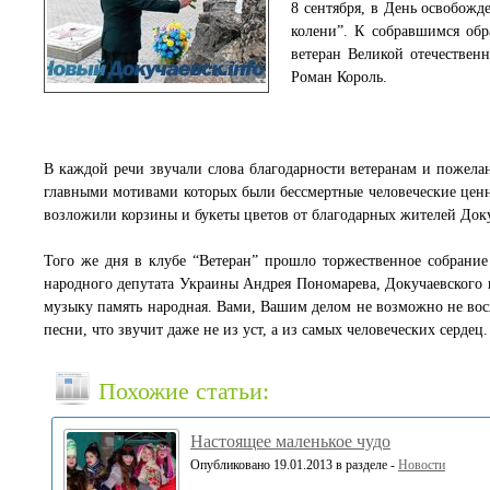
8 сентября, в День освобожд
колени”. К собравшимся обр
ветеран Великой отечествен
Роман Король.
В каждой речи звучали слова благодарности ветеранам и пожел
главными мотивами которых были бессмертные человеческие ценн
возложили корзины и букеты цветов от благодарных жителей Доку
Того же дня в клубе “Ветеран” прошло торжественное собрание 
народного депутата Украины Андрея Пономарева, Докучаевского г
музыку память народная. Вами, Вашим делом не возможно не восх
песни, что звучит даже не из уст, а из самых человеческих серд
Похожие статьи:
Настоящее маленькое чудо
Опубликовано 19.01.2013 в разделе -
Новости