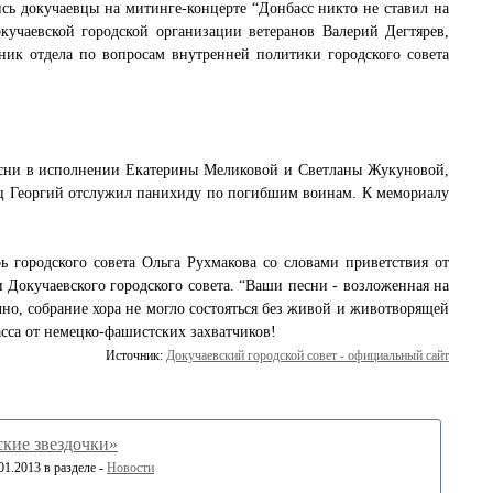
сь докучаевцы на митинге-концерте “Донбасс никто не ставил на
Докучаевской городской организации
ветеранов
Валерий Дегтярев,
ник отдела по вопросам внутренней политики городского совета
песни в исполнении Екатерины Меликовой и Светланы Жукуновой,
тец Георгий отслужил панихиду по погибшим воинам. К мемориалу
ь городского совета Ольга Рухмакова со словами приветствия от
 Докучаевского городского совета. “Ваши песни - возложенная на
но, собрание хора не могло состояться без живой и животворящей
асса от немецко-фашистских захватчиков!
Источник:
Докучаевский городской совет - официальный сайт
кие звездочки»
1.2013 в разделе -
Новости