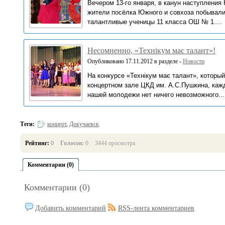
Вечером 13-го января, в канун наступления 
жители посёлка Южного и совхоза побывали
талантливые ученицы 11 класса ОШ № 1....
Несомненно, «Технікум має талант»!
Опубликовано 17.11.2012 в разделе -
Новости
На конкурсе «Технікум має талант», который
концертном зале ЦКД им. А.С.Пушкина, каж
нашей молодежи нет ничего невозможного...
Теги:
концерт
,
Докучаевск
Рейтинг:
0
Голосов:
0
3444 просмотра
Комментарии (0)
Комментарии (0)
Добавить комментарий
RSS-лента комментариев