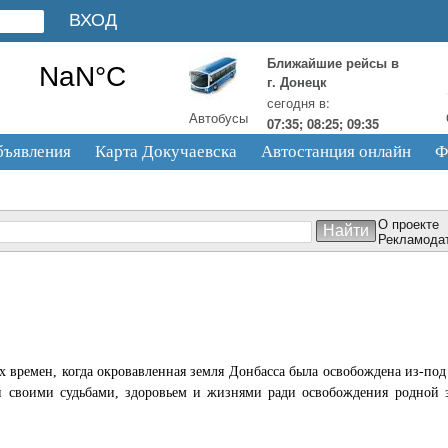
Ближайшие рейсы в
г. Донецк
сегодня в:
Автобусы
07:35; 08:25; 09:35
бъявления
Карта Докучаевска
Автостанция онлайн
Ф
О проекте
Рекламода
тех времен, когда окровавленная земля Донбасса была освобождена из-п
и своими судьбами, здоровьем и жизнями ради освобождения родной з