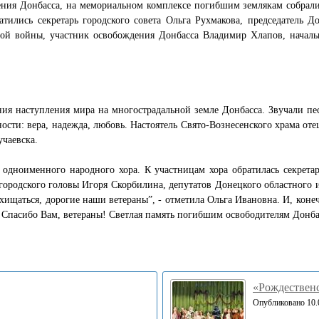
ения Донбасса, на мемориальном комплексе погибшим землякам собрали
атились секретарь городского совета Ольга Рухмакова, председатель 
ной войны, участник освобождения Донбасса Владимир Хлапов, началь
ания наступления мира на многострадальной земле Донбасса. Звучали 
ости: вера, надежда, любовь. Настоятель Свято-Вознесенского храма о
чаевска.
одноименного народного хора. К участницам хора обратилась секретар
ородского головы Игоря Скорбилина, депутатов Донецкого областного и
ищаться, дорогие наши ветераны”, - отметила Ольга Ивановна. И, конеч
ец. Спасибо Вам, ветераны! Светлая память погибшим освободителям Донб
«Рождественс
Опубликовано 10.0