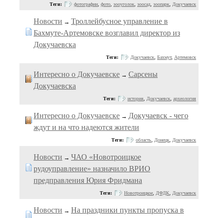
Теги:
фотографии
,
фото
,
зооуголок
,
зоосад
,
зоопарк
,
Докучаевск
Новости
Троллейбусное управление в
→
Бахмуте-Артемовске возглавил директор из
Докучаевска
Теги:
Докучаевск
,
Бахмут
,
Артемовск
Интересно о Докучаевске
Сарсены
→
Докучаевска
Теги:
история
,
Докучаевск
,
археология
Интересно о Докучаевске
Докучаевск - чего
→
ждут и на что надеются жители
Теги:
область
,
Донецк
,
Докучаевск
Новости
ЧАО «Новотроицкое
→
рудоуправление» назначило ВРИО
предправления Юрия Фридмана
Теги:
Новотроицкое
,
ДФДК
,
Докучаевск
Новости
На праздники пункты пропуска в
→