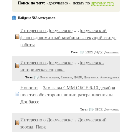
Поиск по тегу:
«докучаевск», искать по
другому тегу
Найдено 563 материала
Интересно о Докучаевске
Докучаевский
→
флюсо-доломитный комбинат - текущий статус
работы
Теги:
НТРУ
,
ДФДК
,
Докучаевск
Интересно о Докучаевске
Докучаевск -
→
историческая справка
Теги:
Ясное
,
история
,
Еленовка
,
ДФДК
,
Докучаевск
,
Александринка
Новости
Замглавы СММ ОБСЕ 6-10 декабря
→
посетит обе стороны линии разграничения на
Донбассе
Теги:
ОБСЕ
,
Докучаевск
Интересно о Докучаевске
Докучаевский
→
зоосад. Парк