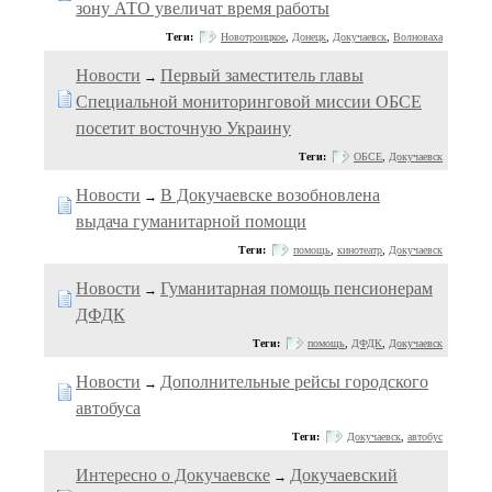
зону АТО увеличат время работы
Теги:
Новотроицкое
,
Донецк
,
Докучаевск
,
Волноваха
Новости
Первый заместитель главы
→
Специальной мониторинговой миссии ОБСЕ
посетит восточную Украину
Теги:
ОБСЕ
,
Докучаевск
Новости
В Докучаевске возобновлена
→
выдача гуманитарной помощи
Теги:
помощь
,
кинотеатр
,
Докучаевск
Новости
Гуманитарная помощь пенсионерам
→
ДФДК
Теги:
помощь
,
ДФДК
,
Докучаевск
Новости
Дополнительные рейсы городского
→
автобуса
Теги:
Докучаевск
,
автобус
Интересно о Докучаевске
Докучаевский
→