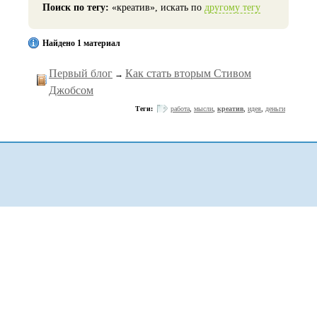
Поиск по тегу:
«креатив», искать по
другому тегу
Найдено 1 материал
Первый блог
Как стать вторым Стивом
→
Джобсом
Теги:
работа
,
мысли
,
креатив
,
идея
,
деньги