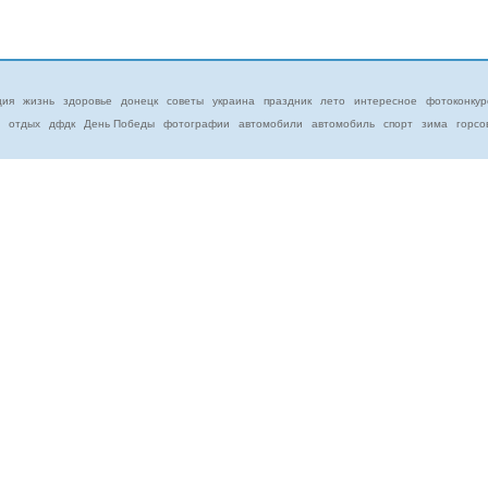
ция
жизнь
здоровье
донецк
советы
украина
праздник
лето
интересное
фотоконкур
отдых
дфдк
День Победы
фотографии
автомобили
автомобиль
спорт
зима
горсо