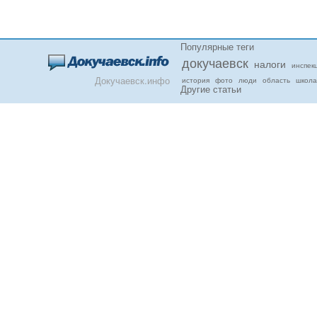
Популярные теги
докучаевск
налоги
инспек
Докучаевск.инфо
история
фото
люди
область
школа
Другие статьи