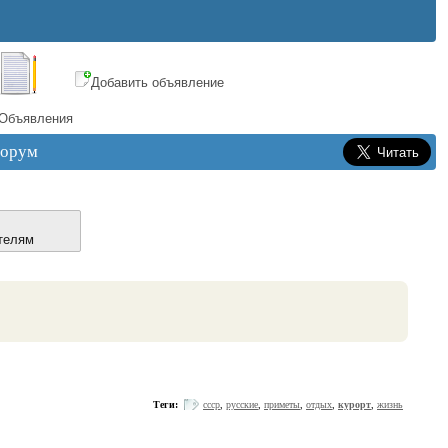
Добавить объявление
Объявления
орум
телям
Теги:
ссср
,
русские
,
приметы
,
отдых
,
курорт
,
жизнь