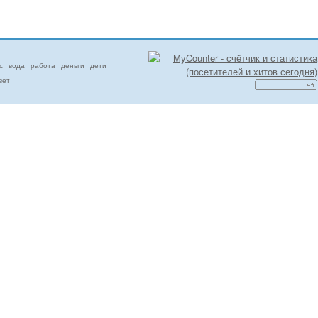
с
вода
работа
деньги
дети
вет