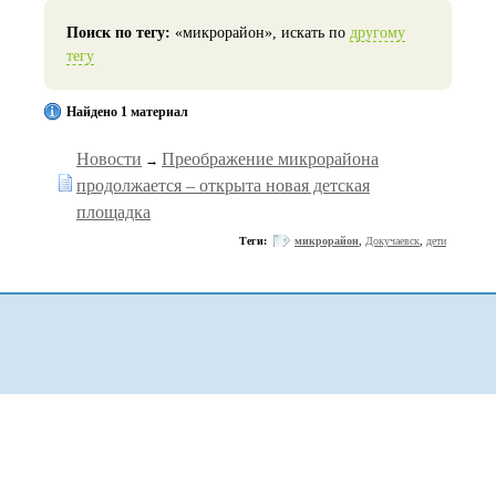
Поиск по тегу:
«микрорайон», искать по
другому
тегу
Найдено 1 материал
Новости
Преображение микрорайона
→
продолжается – открыта новая детская
площадка
Теги:
микрорайон
,
Докучаевск
,
дети