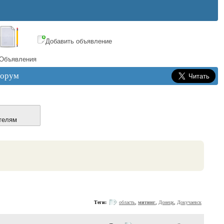
Добавить объявление
Объявления
орум
телям
Теги:
область
,
митинг
,
Донецк
,
Докучаевск