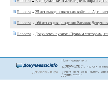
Новости
В Докучаевске отметили День мира и День
→
Новости
25 лет вывода советских войск из Афганис
→
Новости
168 лет со дня рождения Василия Докучаев
→
Новости
Докучаевск пугают «Правым сектором», к
→
Популярные теги
докучаевск
налоги
инспек
Докучаевск.инфо
история
фото
люди
область
школа
Другие статьи