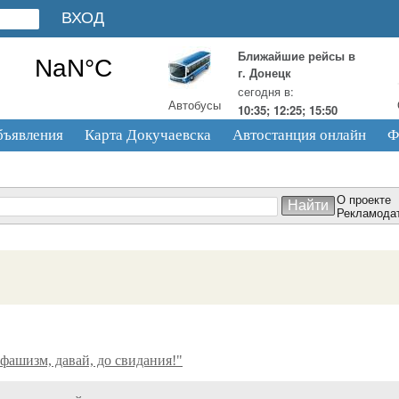
Ближайшие рейсы в
г. Донецк
сегодня в:
Автобусы
10:35; 12:25; 15:50
бъявления
Карта Докучаевска
Автостанция онлайн
Ф
О проекте
Рекламода
фашизм, давай, до свидания!"