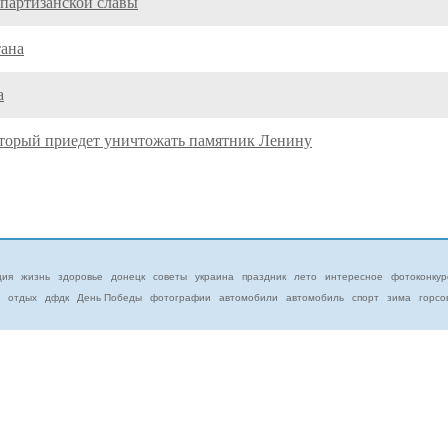
 партизанской славы
тана
а
оторый приедет уничтожать памятник Ленину
ция
жизнь
здоровье
донецк
советы
украина
праздник
лето
интересное
фотоконкур
отдых
дфдк
День Победы
фотографии
автомобили
автомобиль
спорт
зима
горсо