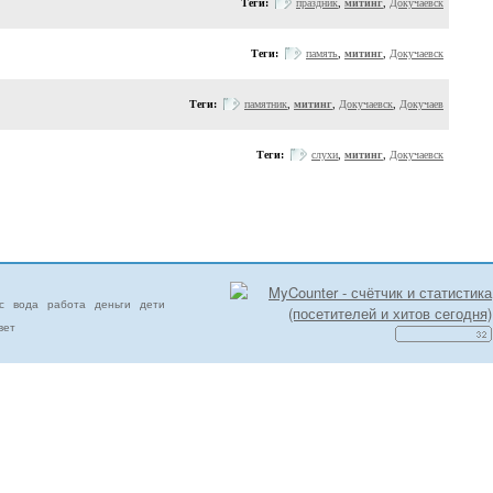
Теги:
праздник
,
митинг
,
Докучаевск
Теги:
память
,
митинг
,
Докучаевск
Теги:
памятник
,
митинг
,
Докучаевск
,
Докучаев
Теги:
слухи
,
митинг
,
Докучаевск
с
вода
работа
деньги
дети
вет