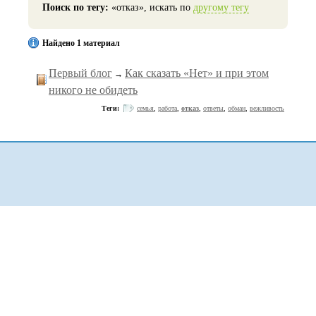
Поиск по тегу:
«отказ», искать по
другому тегу
Найдено 1 материал
Первый блог
Как сказать «Нет» и при этом
→
никого не обидеть
Теги:
семья
,
работа
,
отказ
,
ответы
,
обман
,
вежливость