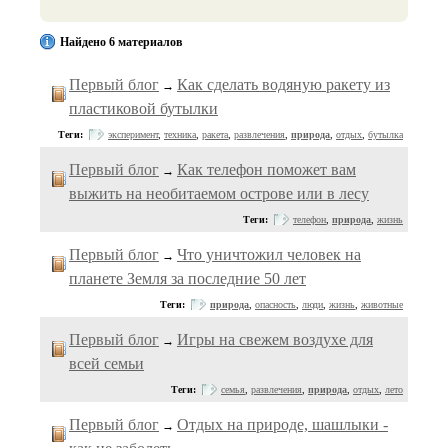
Найдено 6 материалов
Первый блог
Как сделать водяную ракету из
→
пластиковой бутылки
Теги:
эксперимент
,
техника
,
ракета
,
развлечения
,
природа
,
отдых
,
бутылка
Первый блог
Как телефон поможет вам
→
выжить на необитаемом острове или в лесу
Теги:
телефон
,
природа
,
жизнь
Первый блог
Что уничтожил человек на
→
планете Земля за последние 50 лет
Теги:
природа
,
опасность
,
люди
,
жизнь
,
животные
Первый блог
Игры на свежем воздухе для
→
всей семьи
Теги:
семья
,
развлечения
,
природа
,
отдых
,
лето
Первый блог
Отдых на природе, шашлыки -
→