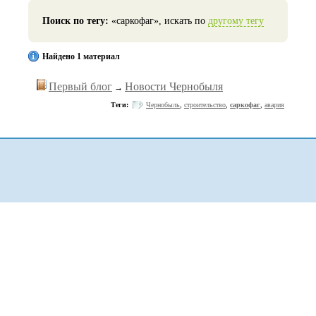
Поиск по тегу:
«саркофаг», искать по
другому тегу
Найдено 1 материал
Первый блог
Новости Чернобыля
→
Теги:
Чернобыль
,
строительство
,
саркофаг
,
авария