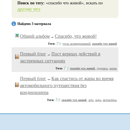
Поиск по тегу:
«спасибо что живой», искать по
другому тегу
Найдено 3 материала
Общий альбом
Спасибо, что живой!
→
Теги:
уголь активированный
,
спасибо что живой
Первый блог
Пост верных действий в
→
экстренных ситуациях
Теги:
спасибо что живой
,
здоровье
,
жизнь
Первый блог
Как спастись от жары во время
→
автомобильного путешествия без
кондиционера
Теги:
спасибо что живой
,
лето
,
жара
,
автомобиль