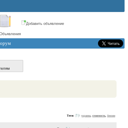
Добавить объявление
Объявления
орум
телям
Теги:
украина
,
стоимость
,
бензин