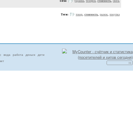
Теги:
украина
,
телефон
,
стоимость
,
связь
Теги:
товар
,
стоимость
,
рынок
,
покупка
с
вода
работа
деньги
дети
вет