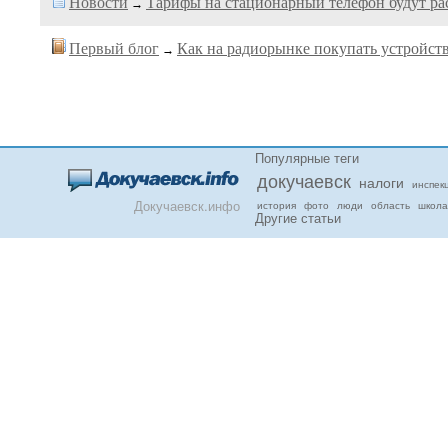
Новости
Тарифы на стационарный телефон будут ра
→
Первый блог
Как на радиорынке покупать устройст
→
Популярные теги
докучаевск
налоги
инспек
Докучаевск.инфо
история
фото
люди
область
школа
Другие статьи