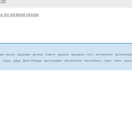
сти
ва по низким ценам
ция
жизнь
здоровье
донецк
советы
украина
праздник
лето
интересное
фотоконкур
отдых
дфдк
День Победы
фотографии
автомобили
автомобиль
спорт
зима
горсо