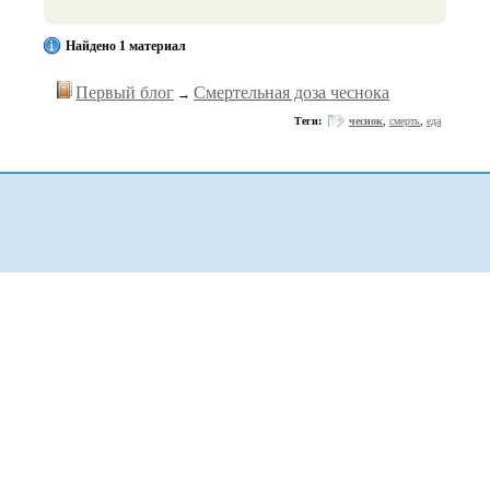
Найдено 1 материал
Первый блог
Смертельная доза чеснока
→
Теги:
чеснок
,
смерть
,
еда