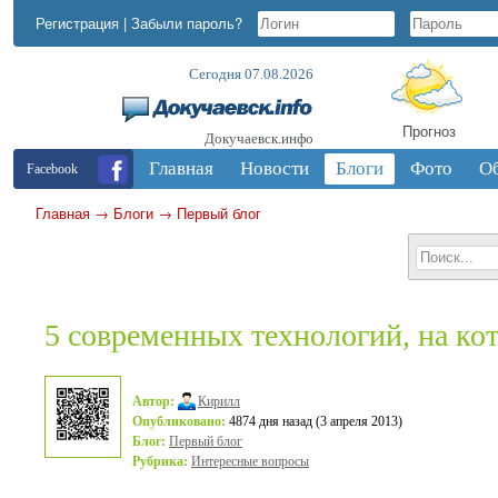
Регистрация
|
Забыли пароль?
Сегодня 07.08.2026
Прогноз
Докучаевск.инфо
Главная
Новости
Блоги
Фото
О
Facebook
Главная
→
Блоги
→
Первый блог
5 современных технологий, на к
Автор:
Кирилл
Опубликовано:
4874 дня назад (3 апреля 2013)
Блог:
Первый блог
Рубрика:
Интересные вопросы