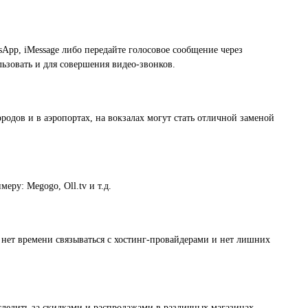
App, iMessage либо передайте голосовое сообщение через
ьзовать и для совершения видео-звонков.
родов и в аэропортах, на вокзалах могут стать отличной заменой
еру: Megogo, Oll.tv и т.д.
о нет времени связываться с хостинг-провайдерами и нет лишних
ледить за скидками и распродажами в различных магазинах