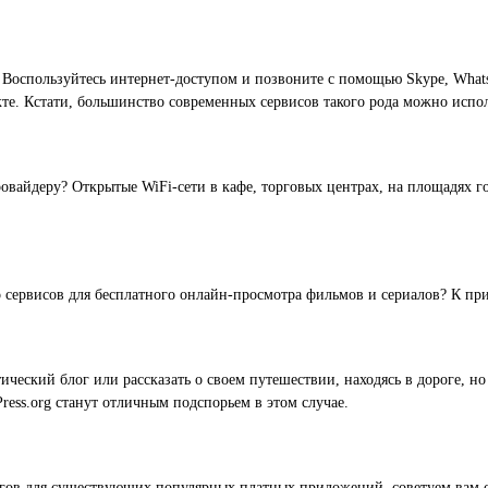
 Воспользуйтесь интернет-доступом и позвоните с помощью Skype, Whats
те. Кстати, большинство современных сервисов такого рода можно испол
овайдеру? Открытые WiFi-сети в кафе, торговых центрах, на площадях го
о сервисов для бесплатного онлайн-просмотра фильмов и сериалов? К прим
тический блог или рассказать о своем путешествии, находясь в дороге, н
ress.org станут отличным подспорьем в этом случае.
огов для существующих популярных платных приложений, советуем вам с