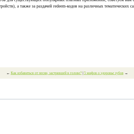
ройств), а также за раздачей redeem-кодов на различных тематических с
←
Как избавиться от песни, застрявшей в голове?
|
5 мифов о здоровье зубов
→