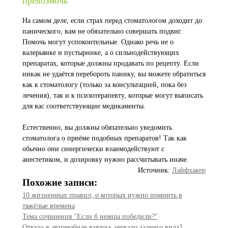
превозмочь
На самом деле, если страх перед стоматологом доходит до
панического, вам не обязательно совершать подвиг.
Помочь могут успокоительные. Однако речь не о
валерьянке и пустырнике, а о сильнодействующих
препаратах, которые должны продавать по рецепту. Если
никак не удаётся перебороть панику, вы можете обратиться
как к стоматологу (только за консультацией, пока без
лечения), так и к психотерапевту, которые могут выписать
для вас соответствующие медикаменты.
Естественно, вы должны обязательно уведомить
стоматолога о приёме подобных препаратов! Так как
обычно они синергически взаимодействуют с
анестетиком, и дозировку нужно рассчитывать иначе.
Источник:
Лайфхакер
Похожие записи:
10 жизненных правил, о которых нужно помнить в
тяжёлые времена
Тема сочинения "Если б немцы победили?"
Откуда в автомобиле взялось зеркало заднего вида?