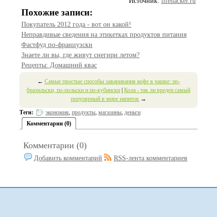
Источник:
lifehacker.ru
Похожие записи:
Покупатель 2012 года - вот он какой!
Неправдивые сведения на этикетках продуктов питания
Фастфуд по-французски
Знаете ли вы, где живут снегири летом?
Рецепты: Домашний квас
←
Самые простые способы заваривания кофе в чашке: по-
бразильски, по-польски и по-кубински
|
Кола - так ли вреден самый
популярный в мире напиток
→
Теги:
экономия
,
продукты
,
магазины
,
деньги
Комментарии (0)
Комментарии (0)
Добавить комментарий
RSS-лента комментариев