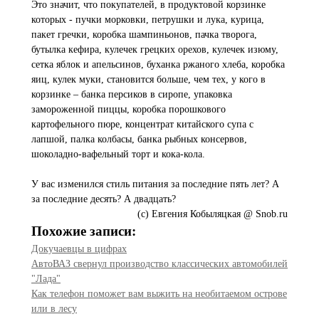
Это значит, что покупателей, в продуктовой корзинке
которых - пучки морковки, петрушки и лука, курица,
пакет гречки, коробка шампиньонов, пачка творога,
бутылка кефира, кулечек грецких орехов, кулечек изюму,
сетка яблок и апельсинов, буханка ржаного хлеба, коробка
яиц, кулек муки, становится больше, чем тех, у кого в
корзинке – банка персиков в сиропе, упаковка
замороженной пиццы, коробка порошкового
картофельного пюре, концентрат китайского супа с
лапшой, палка колбасы, банка рыбных консервов,
шоколадно-вафельный торт и кока-кола.
У вас изменился стиль питания за последние пять лет? А
за последние десять? А двадцать?
(c) Евгения Кобыляцкая @ Snob.ru
Похожие записи:
Докучаевцы в цифрах
АвтоВАЗ свернул производство классических автомобилей
"Лада"
Как телефон поможет вам выжить на необитаемом острове
или в лесу