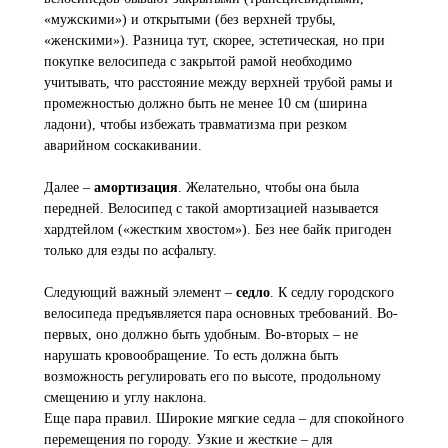
«мужскими») и открытыми (без верхней трубы,
«женскими»). Разница тут, скорее, эстетическая, но при
покупке велосипеда с закрытой рамой необходимо
учитывать, что расстояние между верхней трубой рамы и
промежностью должно быть не менее 10 см (ширина
ладони), чтобы избежать травматизма при резком
аварийном соскакивании.
Далее –
амортизация
. Желательно, чтобы она была
передней. Велосипед с такой амортизацией называется
хардтейлом («жестким хвостом»). Без нее байк пригоден
только для езды по асфальту.
Следующий важный элемент –
седло
. К седлу городского
велосипеда предъявляется пара основных требований. Во-
первых, оно должно быть удобным. Во-вторых – не
нарушать кровообращение. То есть должна быть
возможность регулировать его по высоте, продольному
смещению и углу наклона.
Еще пара правил. Широкие мягкие седла – для спокойного
перемещения по городу. Узкие и жесткие – для