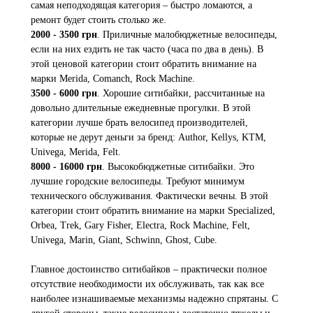
самая неподходящая категория – быстро ломаются, а
ремонт будет стоить столько же.
2000 - 3500 грн
. Приличные малобюджетные велосипеды,
если на них ездить не так часто (часа по два в день). В
этой ценовой категории стоит обратить внимание на
марки Merida, Comanch, Rock Machine.
3500 - 6000 грн
. Хорошие ситибайки, рассчитанные на
довольно длительные ежедневные прогулки. В этой
категории лучше брать велосипед производителей,
которые не дерут деньги за бренд: Author, Kellys, KTM,
Univega, Merida, Felt.
8000 - 16000 грн
. Высокобюджетные ситибайки. Это
лучшие городские велосипеды. Требуют минимум
технического обслуживания. Фактически вечны. В этой
категории стоит обратить внимание на марки Specialized,
Orbea, Trek, Gary Fisher, Electra, Rock Machine, Felt,
Univega, Marin, Giant, Schwinn, Ghost, Cube.
Главное достоинство ситибайков – практически полное
отсутствие необходимости их обслуживать, так как все
наиболее изнашиваемые механизмы надежно спрятаны. С