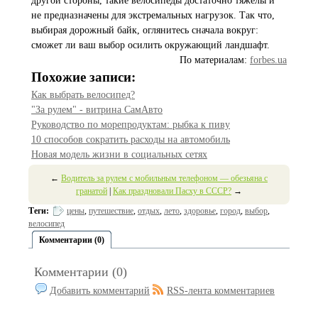
другой стороны, такие велосипеды достаточно тяжелы и
не предназначены для экстремальных нагрузок. Так что,
выбирая дорожный байк, оглянитесь сначала вокруг:
сможет ли ваш выбор осилить окружающий ландшафт.
По материалам:
forbes.ua
Похожие записи:
Как выбрать велосипед?
"За рулем" - витрина СамАвто
Руководство по морепродуктам: рыбка к пиву
10 способов сократить расходы на автомобиль
Новая модель жизни в социальных сетях
←
Водитель за рулем с мобильным телефоном — обезьяна с
гранатой
|
Как праздновали Пасху в СССР?
→
Теги:
цены
,
путешествие
,
отдых
,
лето
,
здоровье
,
город
,
выбор
,
велосипед
Комментарии (0)
Комментарии (0)
Добавить комментарий
RSS-лента комментариев