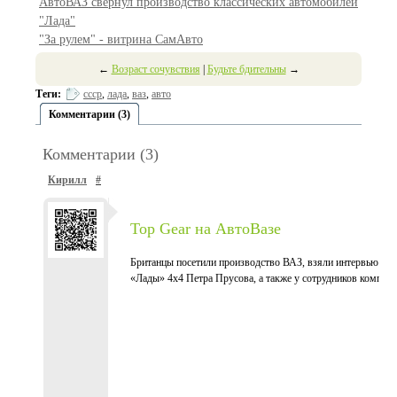
АвтоВАЗ свернул производство классических автомобилей
"Лада"
"За рулем" - витрина СамАвто
←
Возраст сочувствия
|
Будьте бдительны
→
Теги:
ссср
,
лада
,
ваз
,
авто
Комментарии (3)
Комментарии (3)
Кирилл
#
Top Gear на АвтоВазе
Британцы посетили производство ВАЗ, взяли интервью у п
«Лады» 4x4 Петра Прусова, а также у сотрудников компани