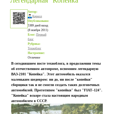
Легендарная "Копейка"
Автор:
Кирилл
Опубликовано:
5389 дней назад
(8 ноября 2011)
Блог:
Первый
блог
Рубрика:
Техноблог
Настроение:
Отличное
В сегодняшнем посте техноблога, в продолжении темы
об отечественном автопроме, вспомним легендарную
ВАЗ-2101 "Копейка". Этот автомобиль оказался
маленьким шедевром: ни до, ни после "копейки"
сборщики так и не смогли создать таких долговечных
автомобилей. Прототипом "копейки" был "FIAT–124".
"Копейка" вскоре стала настоящим народным
автомобилем в СССР.