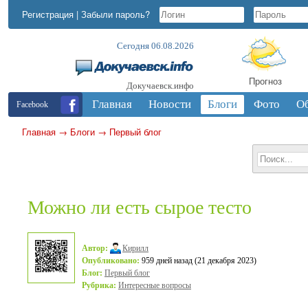
Регистрация
|
Забыли пароль?
Сегодня 06.08.2026
Прогноз
Докучаевск.инфо
Главная
Новости
Блоги
Фото
О
Facebook
Главная
→
Блоги
→
Первый блог
Можно ли есть сырое тесто
Автор:
Кирилл
Опубликовано:
959 дней назад (21 декабря 2023)
Блог:
Первый блог
Рубрика:
Интересные вопросы