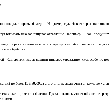
ло.
асные для здоровья бактерии. Например, мука бывает заражена кишечной 
гут вызывать тяжёлое пищевое отравление. Например, E. coli, продуци
могут поражать злаковые ещё до сбора урожая либо попадать в продукты
пловой обработке.
ой - бактериями, вызывающими пищевое отравление. Риск особенно повыш
едствий не будет. Из&#8209;за этого многие люди считают такую дегуста
теста может привести к болезни. Правда, человек узнает об этом не с
о 6 дней.