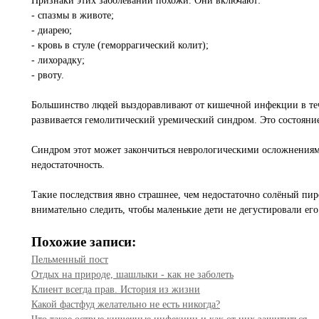
Признаки этих заболеваний похожи. Они включают:
- спазмы в животе;
- диарею;
- кровь в стуле (геморрагический колит);
- лихорадку;
- рвоту.
Большинство людей выздоравливают от кишечной инфекции в тече
развивается гемолитический уремический синдром. Это состояни
Синдром этот может закончиться неврологическими осложнениями 
недостаточность.
Такие последствия явно страшнее, чем недостаточно солёный пиро
внимательно следить, чтобы маленькие дети не дегустировали его 
Похожие записи:
Пельменный пост
Отдых на природе, шашлыки - как не заболеть
Клиент всегда прав. История из жизни
Какой фастфуд желательно не есть никогда?