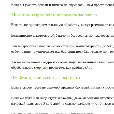
Если вы уже это делали и ничего не случилось - вам просто повез
Может ли сырое тесто навредить здоровью
В тесте, не прошедшем тепловую обработку, могут размножаться оп
Большинство штаммов этой бактерии безвредны, но некоторые мо
Эти микроорганизмы размножаются при температуре от 7 до 50С, 
отбеливание не уничтожает их: бактерии погибают только при те
Также тесто может содержать сырые яйца, заражённые сальмонелл
обрабатываете скорлупу перед тем, как разбить яйцо.
Что будет, если съесть сырое тесто
Если в сыром тесте не окажется вредных бактерий, никаких посл
Если же мука или яйца будут заражены, даже маленький кусочек 
палочкой, длится от 3 до 8 дней, а сальмонеллёзом — от 6 часов д