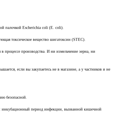
палочкой Escherichia coli (E. coli).
рующая токсическое вещество шигатоксин (STEC).
 в процессе производства. И ни измельчение зерна, ни
ается, если вы закупаетесь не в магазине, а у частников и не
цию безопасной.
разу: инкубационный период инфекции, вызванной кишечной