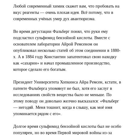
Любой современный химик скажет вам, что пробовать на
вкус реагенты — очень плохая идея. Всё потому, что в
современных учёных умер дух авантюризма.
Во время дегустации Фальберг понял, что руки ему
подсластил сульфимид бензойной кислоты. Вместе с
основателем лаборатории Айрой Ремсеном он
опубликовал несколько статей об этом соединении в 1880-
х. А в 1884 году Константин запатентовал свою находку
как «сахарин» и начал промышленное производство,
которое сделало его богатым.
Президент Университета Хопкинса Айра Ремсен, кстати, в
патенте Фальберга упомянут не был, хотя его заслуг в
исследованиях свойств вещества было не меньше. По
этому поводу он довольно желчно высказался: «Фальберг
— негодяй. Меня тошнит, когда я слышу, как моё имя
упоминается рядом с его».
Долгое время сульфимид бензойной кислоты был не особо
популярен, но во время Первой мировой войны из-за