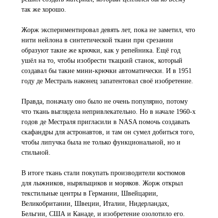
так же хорошо.
Жорж экспериментировал девять лет, пока не заметил, что
нити нейлона в синтетической ткани при срезании
образуют такие же крючки, как у репейника. Ещё год
ушёл на то, чтобы изобрести ткацкий станок, который
создавал бы такие мини-крючки автоматически. И в 1951
году де Местраль наконец запатентовал своё изобретение.
Правда, поначалу оно было не очень популярно, потому
что ткань выглядела непривлекательно. Но в начале 1960-х
годов де Местраля пригласили в NASA помочь создавать
скафандры для астронавтов, и там он сумел добиться того,
чтобы липучка была не только функциональной, но и
стильной.
В итоге ткань стали покупать производители костюмов
для лыжников, ныряльщиков и моряков. Жорж открыл
текстильные центры в Германии, Швейцарии,
Великобритании, Швеции, Италии, Нидерландах,
Бельгии, США и Канаде, и изобретение озолотило его.