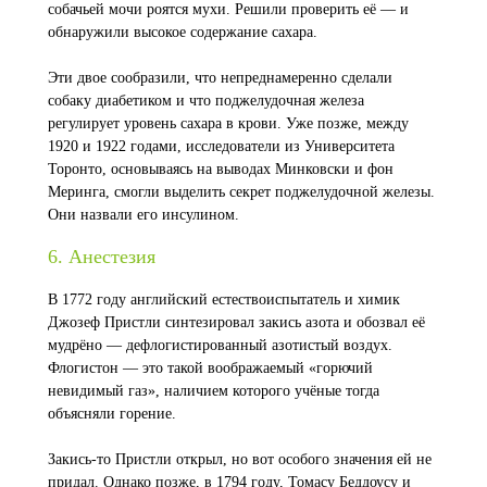
собачьей мочи роятся мухи. Решили проверить её — и
обнаружили высокое содержание сахара.
Эти двое сообразили, что непреднамеренно сделали
собаку диабетиком и что поджелудочная железа
регулирует уровень сахара в крови. Уже позже, между
1920 и 1922 годами, исследователи из Университета
Торонто, основываясь на выводах Минковски и фон
Меринга, смогли выделить секрет поджелудочной железы.
Они назвали его инсулином.
6. Анестезия
В 1772 году английский естествоиспытатель и химик
Джозеф Пристли синтезировал закись азота и обозвал её
мудрёно — дефлогистированный азотистый воздух.
Флогистон — это такой воображаемый «горючий
невидимый газ», наличием которого учёные тогда
объясняли горение.
Закись-то Пристли открыл, но вот особого значения ей не
придал. Однако позже, в 1794 году, Томасу Беддоусу и