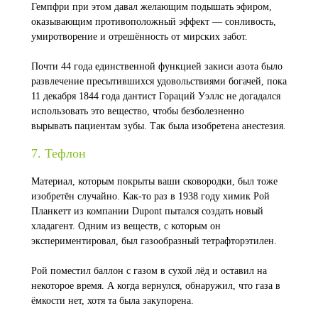
Гемпфри при этом давал желающим подышать эфиром,
оказывающим противоположный эффект — сонливость,
умиротворение и отрешённость от мирских забот.
Почти 44 года единственной функцией закиси азота было
развлечение пресытившихся удовольствиями богачей, пока
11 декабря 1844 года дантист Гораций Уэллс не догадался
использовать это вещество, чтобы безболезненно
вырывать пациентам зубы. Так была изобретена анестезия.
7. Тефлон
Материал, которым покрыты ваши сковородки, был тоже
изобретён случайно. Как-то раз в 1938 году химик Рой
Планкетт из компании Dupont пытался создать новый
хладагент. Одним из веществ, с которым он
экспериментировал, был газообразный тетрафторэтилен.
Рой поместил баллон с газом в сухой лёд и оставил на
некоторое время. А когда вернулся, обнаружил, что газа в
ёмкости нет, хотя та была закупорена.