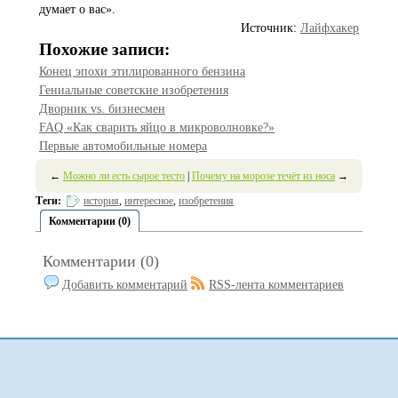
думает о вас».
Источник:
Лайфхакер
Похожие записи:
Конец эпохи этилированного бензина
Гениальные советские изобретения
Дворник vs. бизнесмен
FAQ «Как сварить яйцо в микроволновке?»
Первые автомобильные номера
←
Можно ли есть сырое тесто
|
Почему на морозе течёт из носа
→
Теги:
история
,
интересное
,
изобретения
Комментарии (0)
Комментарии (0)
Добавить комментарий
RSS-лента комментариев