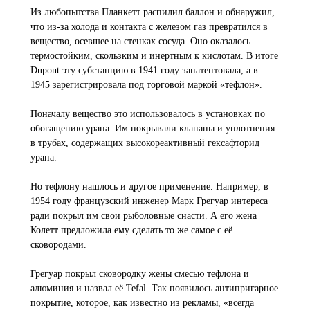
Из любопытства Планкетт распилил баллон и обнаружил,
что из-за холода и контакта с железом газ превратился в
вещество, осевшее на стенках сосуда. Оно оказалось
термостойким, скользким и инертным к кислотам. В итоге
Dupont эту субстанцию в 1941 году запатентовала, а в
1945 зарегистрировала под торговой маркой «тефлон».
Поначалу вещество это использовалось в установках по
обогащению урана. Им покрывали клапаны и уплотнения
в трубах, содержащих высокореактивный гексафторид
урана.
Но тефлону нашлось и другое применение. Например, в
1954 году французский инженер Марк Грегуар интереса
ради покрыл им свои рыболовные снасти. А его жена
Колетт предложила ему сделать то же самое с её
сковородами.
Грегуар покрыл сковородку жены смесью тефлона и
алюминия и назвал её Tefal. Так появилось антипригарное
покрытие, которое, как известно из рекламы, «всегда