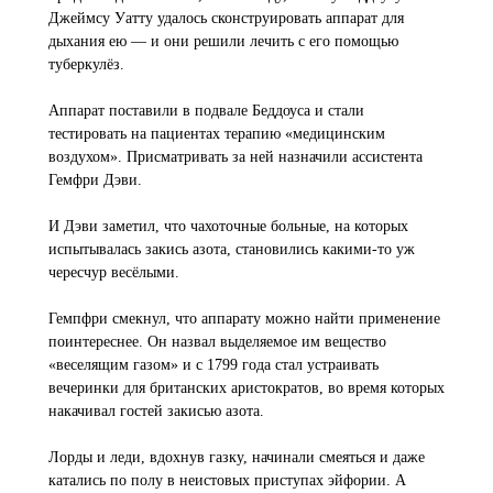
Джеймсу Уатту удалось сконструировать аппарат для
дыхания ею — и они решили лечить с его помощью
туберкулёз.
Аппарат поставили в подвале Беддоуса и стали
тестировать на пациентах терапию «медицинским
воздухом». Присматривать за ней назначили ассистента
Гемфри Дэви.
И Дэви заметил, что чахоточные больные, на которых
испытывалась закись азота, становились какими-то уж
чересчур весёлыми.
Гемпфри смекнул, что аппарату можно найти применение
поинтереснее. Он назвал выделяемое им вещество
«веселящим газом» и с 1799 года стал устраивать
вечеринки для британских аристократов, во время которых
накачивал гостей закисью азота.
Лорды и леди, вдохнув газку, начинали смеяться и даже
катались по полу в неистовых приступах эйфории. А