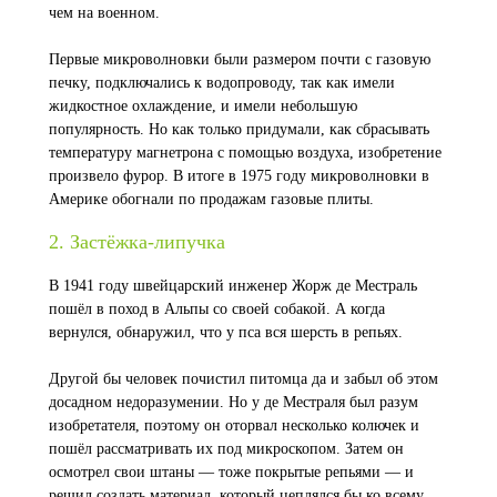
чем на военном.
Первые микроволновки были размером почти с газовую
печку, подключались к водопроводу, так как имели
жидкостное охлаждение, и имели небольшую
популярность. Но как только придумали, как сбрасывать
температуру магнетрона с помощью воздуха, изобретение
произвело фурор. В итоге в 1975 году микроволновки в
Америке обогнали по продажам газовые плиты.
2. Застёжка-липучка
В 1941 году швейцарский инженер Жорж де Местраль
пошёл в поход в Альпы со своей собакой. А когда
вернулся, обнаружил, что у пса вся шерсть в репьях.
Другой бы человек почистил питомца да и забыл об этом
досадном недоразумении. Но у де Местраля был разум
изобретателя, поэтому он оторвал несколько колючек и
пошёл рассматривать их под микроскопом. Затем он
осмотрел свои штаны — тоже покрытые репьями — и
решил создать материал, который цеплялся бы ко всему