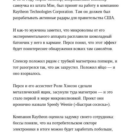
самоучка из штата Мэн, был принят на работу в компанию
Raytheon Technologies Corporation. Там он должен был
разрабатывать активные радары для правительства США.
И как-то мужчина заметил, что микроволны от его
экспериментального аппарата расплавили шоколадный
батончик у него в кармане. Перси понял, что этот эффект
будет поинтереснее обнаружения всяких там самолётов.
Спенсер положил рядом с трубкой магнетрона попкорн, и
тот разогрелся так, что аж захрустел. Положил яйцо — и
оно взорвалось.
Перси и его ассистент Роли Хэнсон сделали
металлический ящик, засунули туда магнетрон — и это
стало первой в мире микроволновкой. Проект они
иронично назвали Speedy Weenie («Быстрая сосиска»).
Компания Raytheon оценила задумку своего сотрудника:
боссы поняли, что на потребительском секторе
электроники в итоге можно будет заработать побольше,