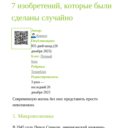
7 изобретений, которые были
сделаны случайно
Автор:
Кирилл
Опубликовано:
955 дней назад (26
декабря 2023)
Блог:
Первый
блог
Рубрика:
Техноблог
Редактировалось:
3 раза —
последний 26
декабря 2023
Современную жизнь без них представить просто
невозможно.
1. Микроволновка
В 1945 году Перси Спенсер, американский инженер-