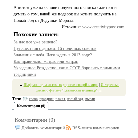
А потом уже на основе полученного списка садиться и
думать о том, какой же подарок вы хотите получить на
Новый Год от Дедушки Мороза.
Источник:
www.creativitypost.com
Похожие записи:
За нас все уже решено?
Путешествия с детьми: 16 полезных советов
Знамения с неба. Чего ждать в 2013 году?
Как правильно: матрас или матрац
Украденное Рождество: как в СССР боролись с зимними
традициями
←
Шафран - одна из самых дорогих специй в мире
|
Интересные
факты о фильме "Кавказская пленница"
→
Теги:
слова
,
праздник
,
планы
,
новый год
,
мысли
Комментарии (0)
Комментарии (0)
Добавить комментарий
RSS-лента комментариев