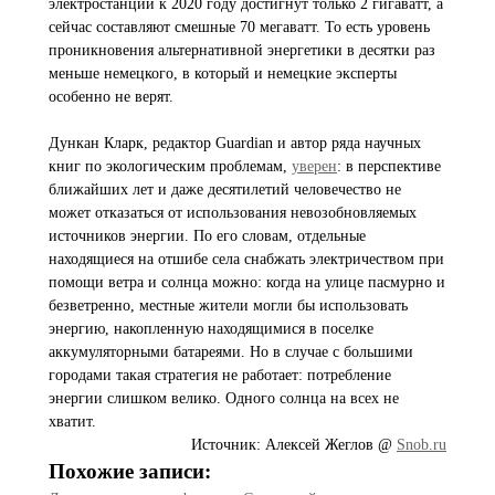
электростанций к 2020 году достигнут только 2 гигаватт, а
сейчас составляют смешные 70 мегаватт. То есть уровень
проникновения альтернативной энергетики в десятки раз
меньше немецкого, в который и немецкие эксперты
особенно не верят.
Дункан Кларк, редактор Guardian и автор ряда научных
книг по экологическим проблемам,
уверен
: в перспективе
ближайших лет и даже десятилетий человечество не
может отказаться от использования невозобновляемых
источников энергии. По его словам, отдельные
находящиеся на отшибе села снабжать электричеством при
помощи ветра и солнца можно: когда на улице пасмурно и
безветренно, местные жители могли бы использовать
энергию, накопленную находящимися в поселке
аккумуляторными батареями. Но в случае с большими
городами такая стратегия не работает: потребление
энергии слишком велико. Одного солнца на всех не
хватит.
Источник: Алексей Жеглов @
Snob.ru
Похожие записи: