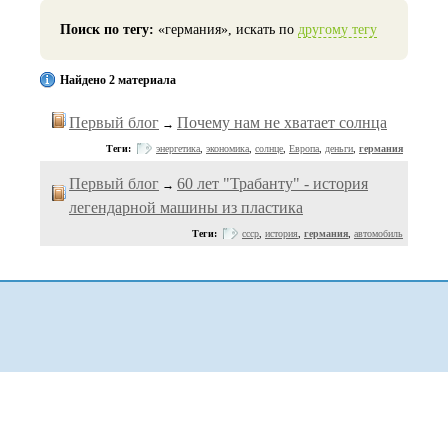
Поиск по тегу:
«германия», искать по
другому тегу
Найдено 2 материала
Первый блог
Почему нам не хватает солнца
→
Теги:
энергетика
,
экономика
,
солнце
,
Европа
,
деньги
,
германия
Первый блог
60 лет "Трабанту" - история
→
легендарной машины из пластика
Теги:
ссср
,
история
,
германия
,
автомобиль