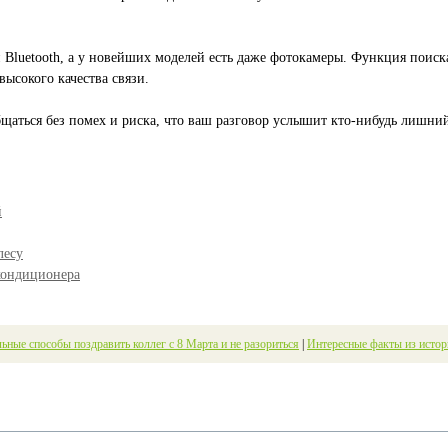
Bluetooth, а у новейших моделей есть даже фотокамеры. Функция поиск
высокого качества связи.
бщаться без помех и риска, что ваш разговор услышит кто-нибудь лишний
й
лесу
 кондиционера
ьные способы поздравить коллег с 8 Марта и не разориться
|
Интересные факты из истор