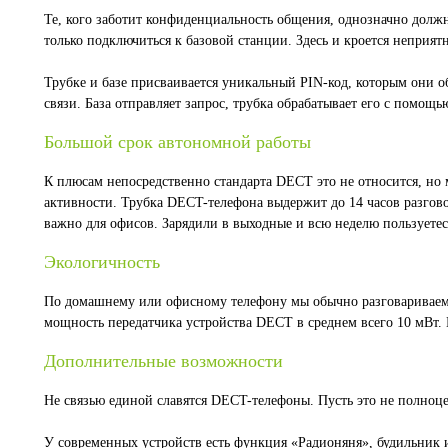
Те, кого заботит конфиденциальность общения, однозначно долж
только подключиться к базовой станции. Здесь и кроется неприя
Трубке и базе присваивается уникальный PIN-код, которым они о
связи. База отправляет запрос, трубка обрабатывает его с помощь
Большой срок автономной работы
К плюсам непосредственно стандарта DECT это не относится, но 
активности. Трубка DECT-телефона выдержит до 14 часов разгов
важно для офисов. Зарядили в выходные и всю неделю пользуетес
Экологичность
По домашнему или офисному телефону мы обычно разговариваем г
мощность передатчика устройства DECT в среднем всего 10 мВт
Дополнительные возможности
Не связью единой славятся DECT-телефоны. Пусть это не полноце
У современных устройств есть функция «Радионяня», будильник 