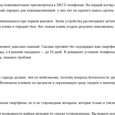
ны повнимательнее присмотреться к DECT-телефонам. На первый взгляд 
тный сюрприз для злоумышленников: у них нет ни единого шанса сделать 
бмениваются при первом контакте. Затем устройства рассчитывают ауте
ю ключа и передаёт базе. Без знания ключа угадать результат невозможно
момент довольно важный. Сколько протянет без подзарядки ваш смартфон
ора, а в режиме ожидания — до 10 дней. В домашних условиях телефоны,
ь, никаких проблем.
ораздо дольше, чем по мобильному, поэтому вопросы безопасности здес
. Возможное влияние на организм и окружающую среду сведено к миним
нные смартфоны, но и не старомодные аппараты, которые только и умели
и возможность выбора мелодии из списка установленных. Вы можете испо