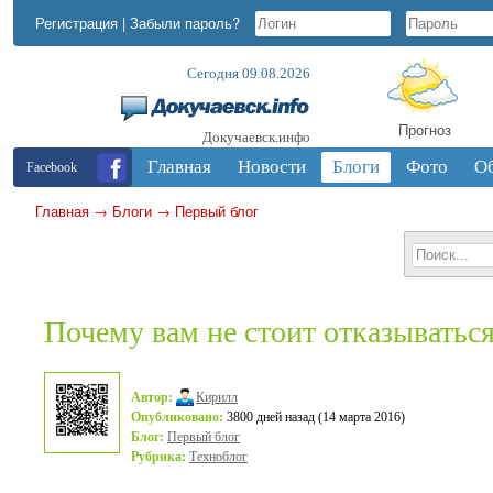
Регистрация
|
Забыли пароль?
Сегодня 09.08.2026
Прогноз
Докучаевск.инфо
Главная
Новости
Блоги
Фото
О
Facebook
Главная
→
Блоги
→
Первый блог
Почему вам не стоит отказыватьс
Автор:
Кирилл
Опубликовано:
3800 дней назад (14 марта 2016)
Блог:
Первый блог
Рубрика:
Техноблог