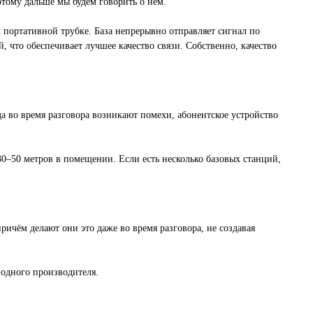
этому дальше мы будем говорить о нём.
к портативной трубке. База непрерывно отправляет сигнал по
, что обеспечивает лучшее качество связи. Собственно, качество
 во время разговора возникают помехи, абонентское устройство
30–50 метров в помещении. Если есть несколько базовых станций,
ичём делают они это даже во время разговора, не создавая
 одного производителя.