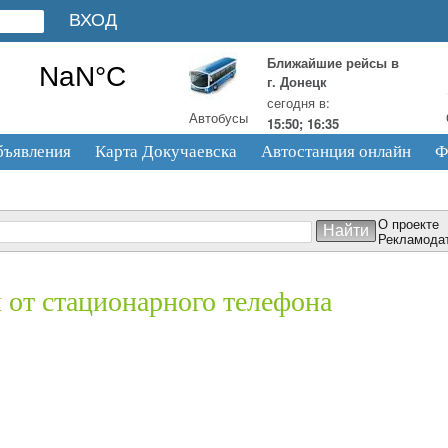
Ближайшие рейсы в
г. Донецк
сегодня в:
Автобусы
15:50; 16:35
бъявления
Карта Докучаевска
Автостанция онлайн
Ф
О проекте
Рекламода
я от стационарного телефона