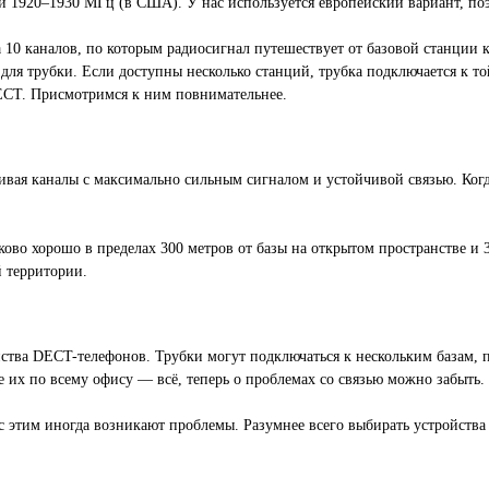
и 1920–1930 МГц (в США). У нас используется европейский вариант, по
на 10 каналов, по которым радиосигнал путешествует от базовой станции 
для трубки. Если доступны несколько станций, трубка подключается к той
DECT. Присмотримся к ним повнимательнее.
ая каналы с максимально сильным сигналом и устойчивой связью. Когда
ково хорошо в пределах 300 метров от базы на открытом пространстве и 
 территории.
ва DECT-телефонов. Трубки могут подключаться к нескольким базам, пр
те их по всему офису — всё, теперь о проблемах со связью можно забыть.
 с этим иногда возникают проблемы. Разумнее всего выбирать устройства