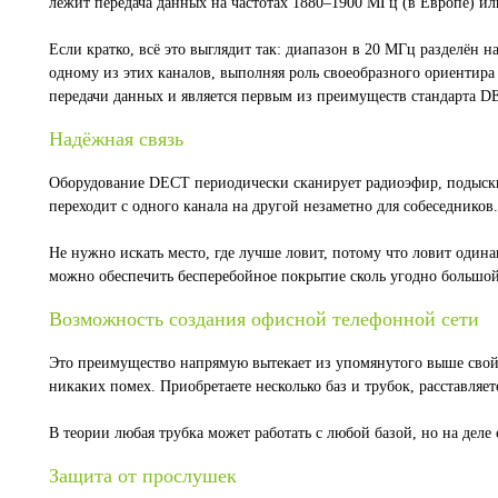
лежит передача данных на частотах 1880–1900 МГц (в Европе) ил
Если кратко, всё это выглядит так: диапазон в 20 МГц разделён 
одному из этих каналов, выполняя роль своеобразного ориентира 
передачи данных и является первым из преимуществ стандарта 
Надёжная связь
Оборудование DECT периодически сканирует радиоэфир, подыскив
переходит с одного канала на другой незаметно для собеседников.
Не нужно искать место, где лучше ловит, потому что ловит одина
можно обеспечить бесперебойное покрытие сколь угодно большой
Возможность создания офисной телефонной сети
Это преимущество напрямую вытекает из упомянутого выше свойст
никаких помех. Приобретаете несколько баз и трубок, расставляе
В теории любая трубка может работать с любой базой, но на деле
Защита от прослушек